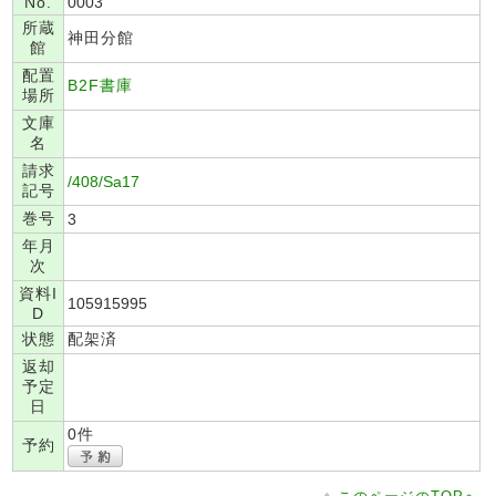
No.
0003
所蔵
神田分館
館
配置
B2F書庫
場所
文庫
名
請求
/408/Sa17
記号
巻号
3
年月
次
資料I
105915995
D
状態
配架済
返却
予定
日
0件
予約