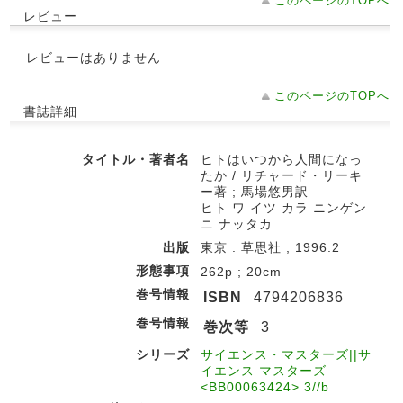
このページのTOPへ
レビュー
レビューはありません
このページのTOPへ
書誌詳細
タイトル・著者名
ヒトはいつから人間になっ
たか / リチャード・リーキ
ー著 ; 馬場悠男訳
ヒト ワ イツ カラ ニンゲン
ニ ナッタカ
出版
東京 : 草思社 , 1996.2
形態事項
262p ; 20cm
巻号情報
ISBN
4794206836
巻号情報
巻次等
3
シリーズ
サイエンス・マスターズ||サ
イエンス マスターズ
<BB00063424> 3//b