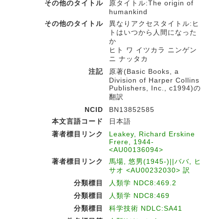
その他のタイトル
原タイトル:The origin of
humankind
その他のタイトル
異なりアクセスタイトル:ヒ
トはいつから人間になった
か
ヒト ワ イツカラ ニンゲン
ニ ナッタカ
注記
原著(Basic Books, a
Division of Harper Collins
Publishers, Inc., c1994)の
翻訳
NCID
BN13852585
本文言語コード
日本語
著者標目リンク
Leakey, Richard Erskine
Frere, 1944-
<AU00136094>
著者標目リンク
馬場, 悠男(1945-)||ババ, ヒ
サオ <AU00232030> 訳
分類標目
人類学 NDC8:469.2
分類標目
人類学 NDC8:469
分類標目
科学技術 NDLC:SA41