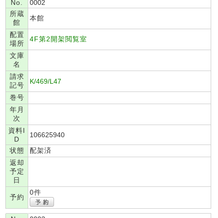
No.
0002
所蔵
本館
館
配置
4F第2開架閲覧室
場所
文庫
名
請求
K/469/L47
記号
巻号
年月
次
資料I
106625940
D
状態
配架済
返却
予定
日
0件
予約