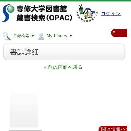
ログイン
≡
目録検索 ▼
My Library ▼
書誌詳細
前の画面へ戻る
関連情報<<