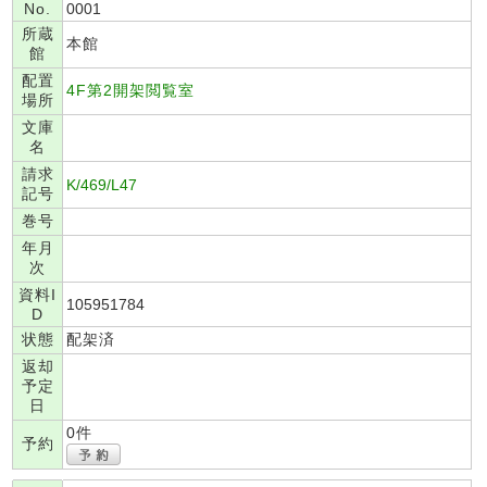
No.
0001
所蔵
本館
館
配置
4F第2開架閲覧室
場所
文庫
名
請求
K/469/L47
記号
巻号
年月
次
資料I
105951784
D
状態
配架済
返却
予定
日
0件
予約