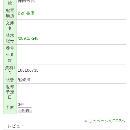
神田分館
館
配置
B2F書庫
場所
文庫
名
請求
/289.1/Ki45
記号
巻号
年月
次
資料I
106106735
D
状態
配架済
返却
予定
日
0件
予約
このページのTOPへ
レビュー