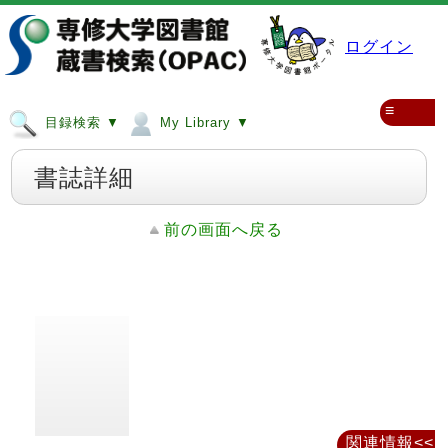
ログイン
≡
目録検索 ▼
My Library ▼
書誌詳細
前の画面へ戻る
関連情報<<