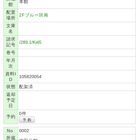
本館
館
配置
2Fブルー区画
場所
文庫
名
請求
/289.1/Ki45
記号
巻号
年月
次
資料I
105820054
D
状態
配架済
返却
予定
日
0件
予約
No.
0002
所蔵