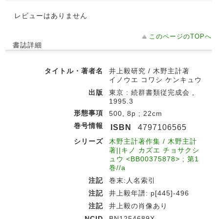
レビューはありません
このページのTOPへ
書誌詳細
タイトル・著者名
井上毅研究 / 木野主計著
イノウエ コワシ ケンキュウ
出版
東京 : 続群書類従完成会 ,
1995.3
形態事項
500, 8p ; 22cm
巻号情報
ISBN
4797106565
シリーズ
木野主計著作集 / 木野主計
著||キノ カズエ チョサクシ
ュウ <BB00375878> ; 第1
巻//a
注記
巻末:人名索引
注記
井上毅年譜: p[445]-496
注記
井上毅の肖像あり
NCID
BN1254689X