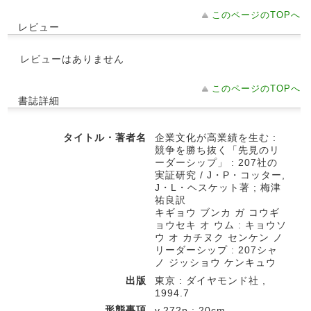
このページのTOPへ
レビュー
レビューはありません
このページのTOPへ
書誌詳細
タイトル・著者名
企業文化が高業績を生む :
競争を勝ち抜く「先見のリ
ーダーシップ」 : 207社の
実証研究 / J・P・コッター,
J・L・ヘスケット著 ; 梅津
祐良訳
キギョウ ブンカ ガ コウギ
ョウセキ オ ウム : キョウソ
ウ オ カチヌク センケン ノ
リーダーシップ : 207シャ
ノ ジッショウ ケンキュウ
出版
東京 : ダイヤモンド社 ,
1994.7
形態事項
v,272p ; 20cm