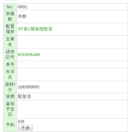
No.
0001
所蔵
本館
館
配置
3F第1開架閲覧室
場所
文庫
名
請求
K/335/Ko94
記号
巻号
年月
次
資料I
106385883
D
状態
配架済
返却
予定
日
0件
予約