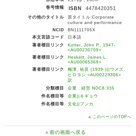
巻号情報
ISBN
4478420351
その他のタイトル
原タイトル:Corporate
culture and performance
NCID
BN1111705X
本文言語コード
日本語
著者標目リンク
Kotter, John P., 1947-
<AU00230709>
著者標目リンク
Heskett, James L.
<AU00065369>
著者標目リンク
梅津, 祐良 (1939-)||ウメズ,
ヒロヨシ <AU00229306>
訳
分類標目
企業．経営 NDC8:335
件名標目等
企業||キギョウ
件名標目等
文化||ブンカ
このページのTOPへ
前の画面へ戻る