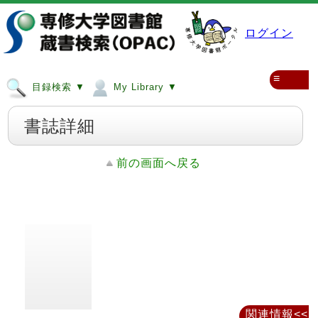
ログイン
≡
目録検索 ▼
My Library ▼
書誌詳細
前の画面へ戻る
関連情報<<