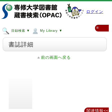
ログイン
≡
目録検索 ▼
My Library ▼
書誌詳細
前の画面へ戻る
関連情報<<