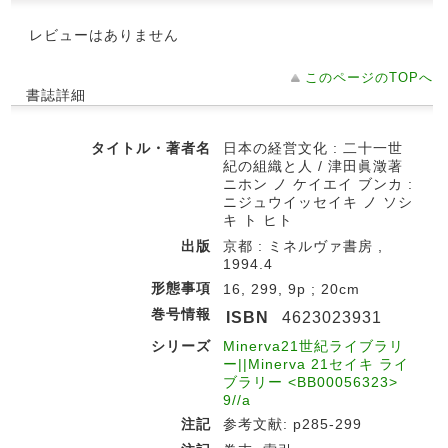
レビューはありません
このページのTOPへ
書誌詳細
タイトル・著者名
日本の経営文化 : 二十一世
紀の組織と人 / 津田眞澂著
ニホン ノ ケイエイ ブンカ :
ニジュウイッセイキ ノ ソシ
キ ト ヒト
出版
京都 : ミネルヴァ書房 ,
1994.4
形態事項
16, 299, 9p ; 20cm
巻号情報
ISBN
4623023931
シリーズ
Minerva21世紀ライブラリ
ー||Minerva 21セイキ ライ
ブラリー <BB00056323>
9//a
注記
参考文献: p285-299