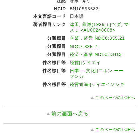
注記
巻末: 索引
NCID
BN10555583
本文言語コード
日本語
著者標目リンク
津田, 眞澂(1926-)||ツダ, マ
スミ <AU00248808>
分類標目
企業．経営 NDC8:335.21
分類標目
NDC7:335.2
分類標目
経済・産業 NDLC:DH13
件名標目等
経営||ケイエイ
件名標目等
日本 -- 文化||ニホン ーー
ブンカ
件名標目等
経営組織||ケイエイソシキ
このページのTOPへ
前の画面へ戻る
このページのTOPへ