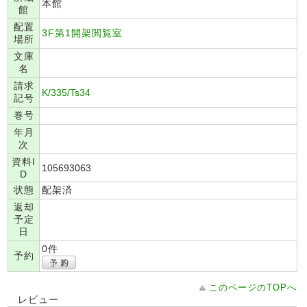
本館
館
配置
3F第1開架閲覧室
場所
文庫
名
請求
K/335/Ts34
記号
巻号
年月
次
資料I
105693063
D
状態
配架済
返却
予定
日
0件
予約
このページのTOPへ
レビュー