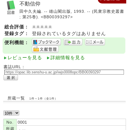
不動信仰
田中久夫編. -- 雄山閣出版, 1993. -- (民衆宗教史叢書
; 第25巻). <BB00393297>
総合評価：
登録タグ：
登録されているタグはありません
便利機能：
レビューを見る
詳細情報を見る
書誌URL：
所蔵一覧
1件～1件（全1件）
No.
0001
所蔵