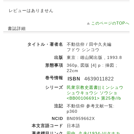
レビューはありません
このページのTOPへ
書誌詳細
タイトル・著者名
不動信仰 / 田中久夫編
フドウ シンコウ
出版
東京 : 雄山閣出版 , 1993.8
形態事項
360p, 図版 [4] p : 挿図 ;
22cm
巻号情報
ISBN
4639011822
シリーズ
民衆宗教史叢書||ミンシュウ
シュウキョウシ ソウショ
<BB00106691> 第25巻//b
注記
不動信仰 参考文献一覧:
p360
NCID
BN0959662X
本文言語コード
日本語
著者標目リンク
田中, 久夫(1934-)||タナカ,