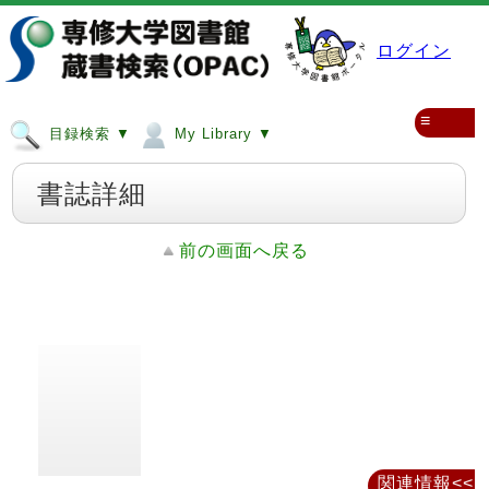
ログイン
≡
目録検索 ▼
My Library ▼
書誌詳細
前の画面へ戻る
関連情報<<