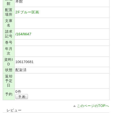
本館
館
配置
2Fブルー区画
場所
文庫
名
請求
/164/Mi47
記号
巻号
年月
次
資料I
106170681
D
状態
配架済
返却
予定
日
0件
予約
このページのTOPへ
レビュー