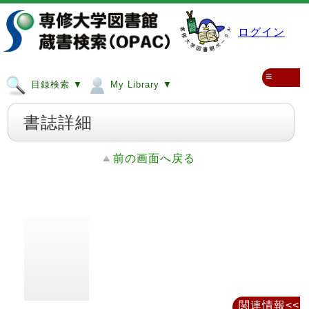
ログイン
≡
目録検索 ▼
My Library ▼
書誌詳細
前の画面へ戻る
関連情報<<