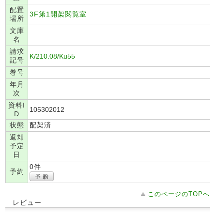
配置
3F第1開架閲覧室
場所
文庫
名
請求
K/210.08/Ku55
記号
巻号
年月
次
資料I
105302012
D
状態
配架済
返却
予定
日
0件
予約
このページのTOPへ
レビュー