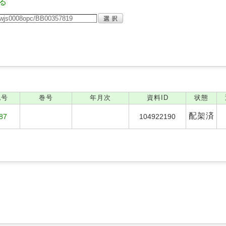
る
記号
巻号
年月次
資料ID
状態
配架済
87
104922190