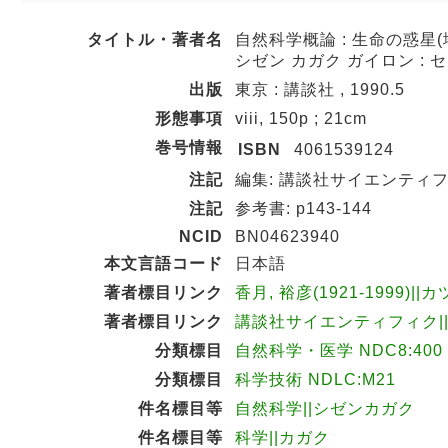
タイトル・著者名
自然科学概論 : 生命の惑星(
シゼン カガク ガイロン : 
出版
東京 : 講談社 , 1990.5
形態事項
viii, 150p ; 21cm
巻号情報
ISBN
4061539124
注記
編集: 講談社サイエンティ
注記
参考書: p143-144
NCID
BN04623940
本文言語コード
日本語
著者標目リンク
香月, 裕彦(1921-1999)||
著者標目リンク
講談社サイエンティフィク||コ
分類標目
自然科学・医学 NDC8:400
分類標目
科学技術 NDLC:M21
件名標目等
自然科学||シゼンカガク
件名標目等
科学||カガク