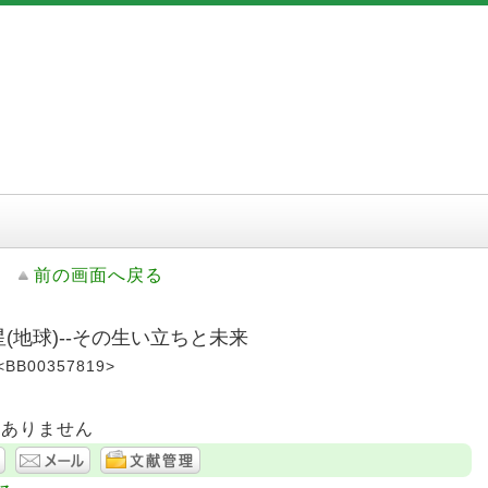
前の画面へ戻る
星(地球)--その生い立ちと未来
<BB00357819>
はありません