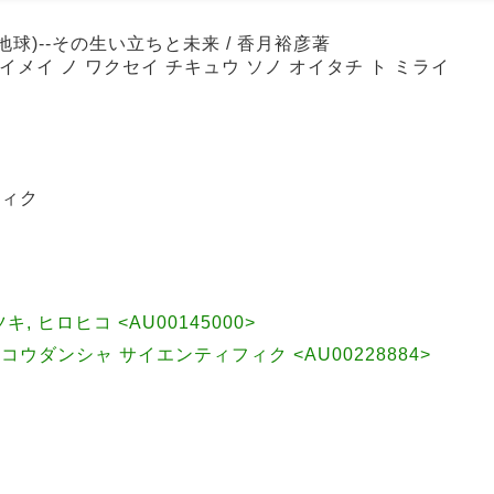
地球)--その生い立ちと未来 / 香月裕彦著
セイメイ ノ ワクセイ チキュウ ソノ オイタチ ト ミライ
フィク
カツキ, ヒロヒコ <AU00145000>
ウダンシャ サイエンティフィク <AU00228884>