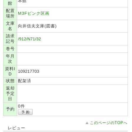
本館
館
配置
M3Fピンク区画
場所
文庫
向井信夫文庫(図書)
名
請求
/912/N71/32
記号
巻号
年月
次
資料I
109217703
D
状態
配架済
返却
予定
日
0件
予約
このページのTOPへ
レビュー