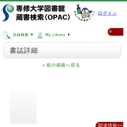
ログイン
≡
目録検索 ▼
My Library ▼
書誌詳細
前の画面へ戻る
関連情報<<