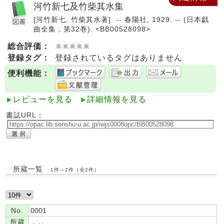
河竹新七及竹柴其水集
[河竹新七, 竹柴其水著]. -- 春陽社, 1929. -- (日本戯
曲全集 ; 第32巻). <BB00528098>
総合評価：
登録タグ：
登録されているタグはありません
便利機能：
レビューを見る
詳細情報を見る
書誌URL：
所蔵一覧
1件～2件（全2件）
No.
0001
所蔵