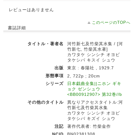
レビューはありません
このページのTOPへ
書誌詳細
タイトル・著者名
河竹新七及竹柴其水集 / [河
竹新七, 竹柴其水著]
カワタケ シンシチ オヨビ
タケシバ キスイ シュウ
出版
東京 : 春陽社 , 1929.7
形態事項
2, 722p ; 20cm
シリーズ
日本戯曲全集||ニホン ギキ
ョク ゼンシュウ
<BB00912907> 第32巻//b
その他のタイトル
異なりアクセスタイトル:河
竹新七及竹柴其水集
カワタケ シンシチ オヨビ
タケシバ キズイ シュウ
注記
著作代表者: 竹柴金作
NCID
BN02381308