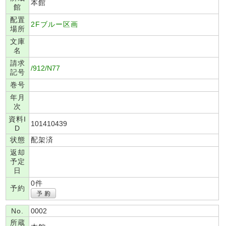
本館
館
配置
2Fブルー区画
場所
文庫
名
請求
/912/N77
記号
巻号
年月
次
資料I
101410439
D
状態
配架済
返却
予定
日
0件
予約
No.
0002
所蔵