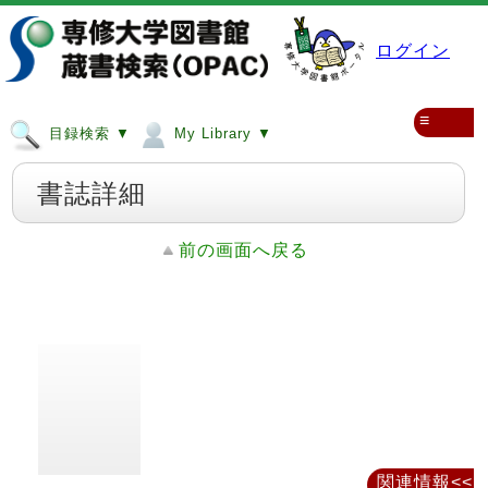
ログイン
≡
目録検索 ▼
My Library ▼
書誌詳細
前の画面へ戻る
関連情報<<