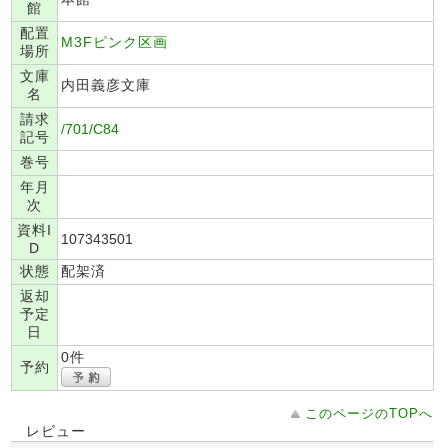
館
配置
M3Fピンク区画
場所
文庫
内田義彦文庫
名
請求
/701/C84
記号
巻号
年月
次
資料I
107343501
D
状態
配架済
返却
予定
日
0件
予約
このページのTOPへ
レビュー