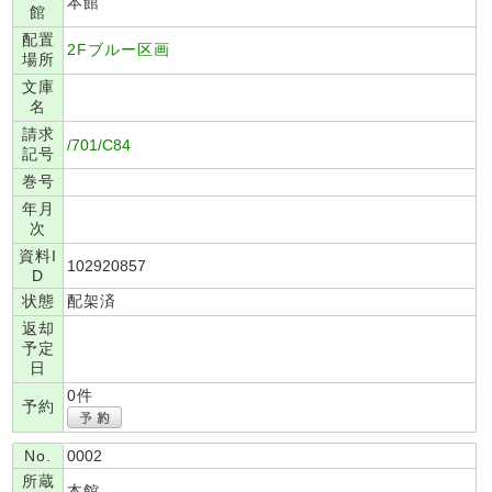
本館
館
配置
2Fブルー区画
場所
文庫
名
請求
/701/C84
記号
巻号
年月
次
資料I
102920857
D
状態
配架済
返却
予定
日
0件
予約
No.
0002
所蔵
本館