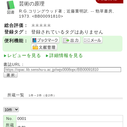
芸術の原理
R.G.コリングウッド著 ; 近藤重明訳. -- 勁草書房,
1973. <BB00091810>
総合評価：
登録タグ：
登録されているタグはありません
便利機能：
レビューを見る
詳細情報を見る
書誌URL：
所蔵一覧
1件～2件（全2件）
No.
0001
所蔵