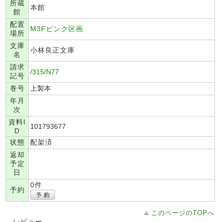
所蔵
本館
館
配置
M3Fピンク区画
場所
文庫
小林良正文庫
名
請求
/315/N77
記号
巻号
上製本
年月
次
資料I
101793677
D
状態
配架済
返却
予定
日
0件
予約
このページのTOPへ
レビュー