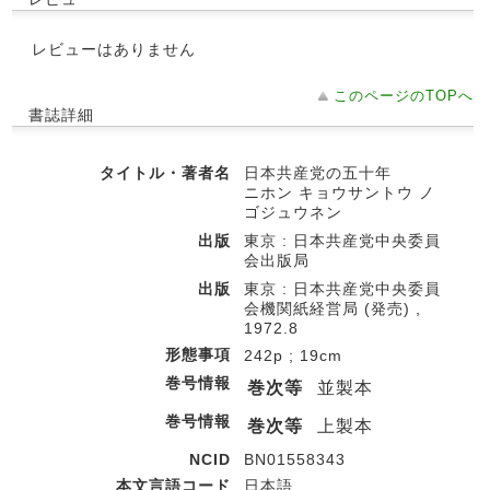
レビューはありません
このページのTOPへ
書誌詳細
タイトル・著者名
日本共産党の五十年
ニホン キョウサントウ ノ
ゴジュウネン
出版
東京 : 日本共産党中央委員
会出版局
出版
東京 : 日本共産党中央委員
会機関紙経営局 (発売) ,
1972.8
形態事項
242p ; 19cm
巻号情報
巻次等
並製本
巻号情報
巻次等
上製本
NCID
BN01558343
本文言語コード
日本語