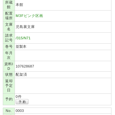
所蔵
本館
館
配置
M3Fピンク区画
場所
文庫
児島襄文庫
名
請求
/315/N71
記号
巻号
並製本
年月
次
資料I
107628687
D
状態
配架済
返却
予定
日
0件
予約
No.
0003