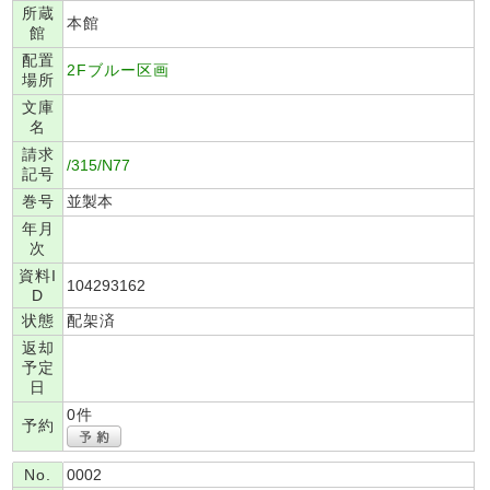
所蔵
本館
館
配置
2Fブルー区画
場所
文庫
名
請求
/315/N77
記号
巻号
並製本
年月
次
資料I
104293162
D
状態
配架済
返却
予定
日
0件
予約
No.
0002