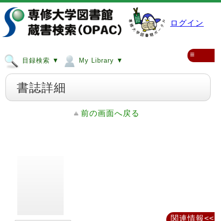
ログイン
≡
目録検索 ▼
My Library ▼
書誌詳細
前の画面へ戻る
関連情報<<