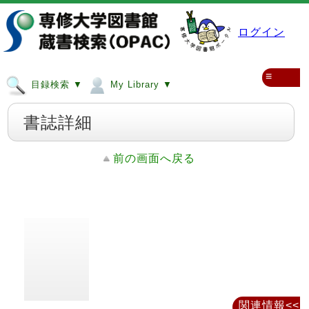
ログイン
≡
目録検索 ▼
My Library ▼
書誌詳細
前の画面へ戻る
関連情報<<