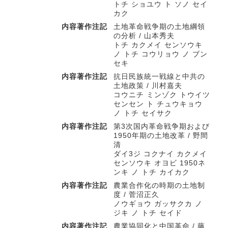
トチ ショユウ ト ソノ セイ
カク
内容著作注記
土地革命戦争期の土地綱領
の分析 / 山本秀夫
トチ カクメイ センソウキ
ノ トチ コウリョウ ノ ブン
セキ
内容著作注記
抗日民族統一戦線と中共の
土地政策 / 川村嘉夫
コウニチ ミンゾク トウイツ
センセン ト チュウキョウ
ノ トチ セイサク
内容著作注記
第3次国内革命戦争期および
1950年期の土地改革 / 野間
清
ダイ3ジ コクナイ カクメイ
センソウキ オヨビ 1950ネ
ンキ ノ トチ カイカク
内容著作注記
農業合作化の時期の土地制
度 / 菅沼正久
ノウギョウ ガッサクカ ノ
ジキ ノ トチ セイド
内容著作注記
農業協同化と中国革命 / 藤