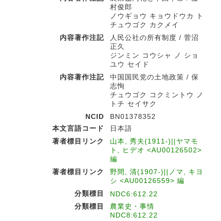
村俊郎
ノウギョウ キョウドウカ ト
チュウゴク カクメイ
内容著作注記
人民公社の所有制度 / 菅沼
正久
ジンミン コウシャ ノ ショ
ユウ セイド
内容著作注記
中国国民党の土地政策 / 保
志恂
チュウゴク コクミントウ ノ
トチ セイサク
NCID
BN01378352
本文言語コード
日本語
著者標目リンク
山本, 秀夫(1911-)||ヤマモ
ト, ヒデオ <AU00126502>
編
著者標目リンク
野間, 清(1907-)||ノマ, キヨ
シ <AU00126559> 編
分類標目
NDC6:612.22
分類標目
農業史・事情
NDC8:612.22