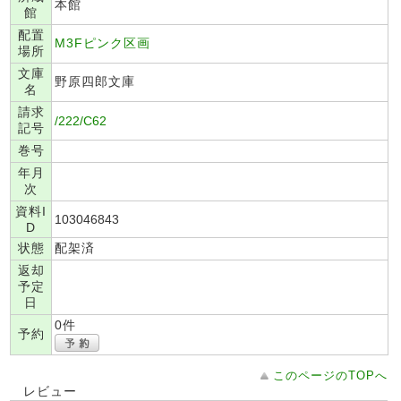
本館
館
配置
M3Fピンク区画
場所
文庫
野原四郎文庫
名
請求
/222/C62
記号
巻号
年月
次
資料I
103046843
D
状態
配架済
返却
予定
日
0件
予約
このページのTOPへ
レビュー