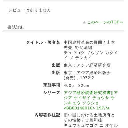
レビューはありません
このページのTOPへ
書誌詳細
タイトル・著者名
中国農村革命の展開 / 山本
秀夫, 野間清編
チュウゴク ノウソン カクメ
イ ノ テンカイ
出版
東京 : アジア経済研究所
出版
東京 : アジア経済出版会
(発売) , 1972.2
形態事項
400p ; 22cm
シリーズ
アジア経済調査研究双書||ア
ジア ケイザイ チョウサ ケ
ンキュウ ソウショ
<BB00140016> 197//a
内容著作注記
旧中国における土地所有と
その性格 / 古島和雄
キュウチュウゴク ニ オケル