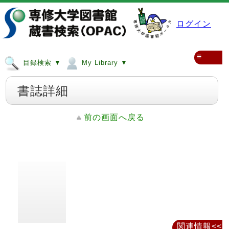
ログイン
≡
目録検索 ▼
My Library ▼
書誌詳細
前の画面へ戻る
関連情報<<