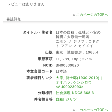
レビューはありません
このページのTOPへ
書誌詳細
タイトル・著者名
日本の自殺 : 孤独と不安の
解明 / 大原健士郎著
ニホン ノ ジサツ : コドク
ト フアン ノ カイメイ
出版
東京 : 誠信書房 , 1965.4
形態事項
11, 289, 18p ; 22cm
NCID
BN00539820
本文言語コード
日本語
著者標目リンク
大原, 健士郎(1930-2010)||
オオハラ, ケンシロウ
<AU00023093>
分類標目
社会病理 NDC8:368.3
件名標目等
自殺||ジサツ
このページのTOPへ