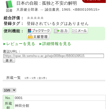
日本の自殺 : 孤独と不安の解明
大原健士郎著. -- 誠信書房, 1965. <BB00109515>
総合評価：
登録タグ：
登録されているタグはありません
便利機能：
レビューを見る
詳細情報を見る
書誌URL：
所蔵一覧
1件～1件（全1件）
No.
0001
所蔵
神田分館
館