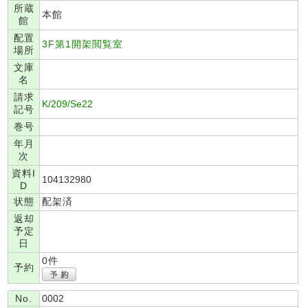
所蔵
本館
館
配置
3F第1開架閲覧室
場所
文庫
名
請求
K/209/Se22
記号
巻号
年月
次
資料I
104132980
D
状態
配架済
返却
予定
日
0件
予約
No.
0002