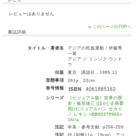
レビューはありません
このページのTOPへ
書誌詳細
タイトル・著者名
アジアの民族運動 / 伊藤秀
一著
アジア ノ ミンゾク ウンド
ウ
出版
東京 : 講談社 , 1985.11
形態事項
261p ; 22cm
巻号情報
ISBN
4061885162
シリーズ
《ビジュアル版》世界の歴
史 / 板垣雄三 [ほか] 企画委
員||ビジュアルバン セカイ
ノ レキシ <BB00379965>
16//a
注記
年表・参考文献: p256-259
注記
付 (別冊11p ; 19cm) : アジ