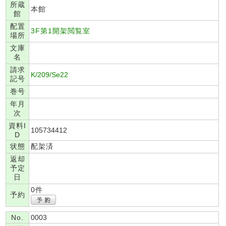
所蔵
本館
館
配置
3F第1開架閲覧室
場所
文庫
名
請求
K/209/Se22
記号
巻号
年月
次
資料I
105734412
D
状態
配架済
返却
予定
日
0件
予約
No.
0003