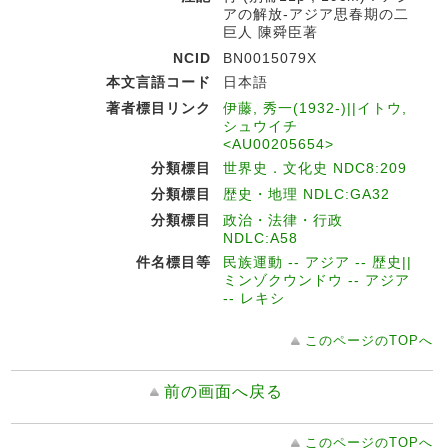
アの解放-アジア思春期の二
巨人 陳舜臣著
NCID
BN0015079X
本文言語コード
日本語
著者標目リンク
伊藤, 秀一(1932-)||イトウ,
シュウイチ
<AU00205654>
分類標目
世界史．文化史 NDC8:209
分類標目
歴史・地理 NDLC:GA32
分類標目
政治・法律・行政
NDLC:A58
件名標目等
民族運動 -- アジア -- 歴史||
ミンゾクウンドウ -- アジア
-- レキシ
このページのTOPへ
前の画面へ戻る
このページのTOPへ