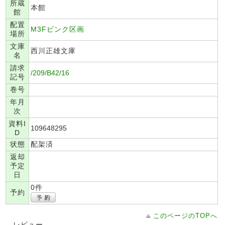
所蔵
本館
館
配置
M3Fピンク区画
場所
文庫
西川正雄文庫
名
請求
/209/B42/16
記号
巻号
年月
次
資料I
109648295
D
状態
配架済
返却
予定
日
0件
予約
このページのTOPへ
レビュー