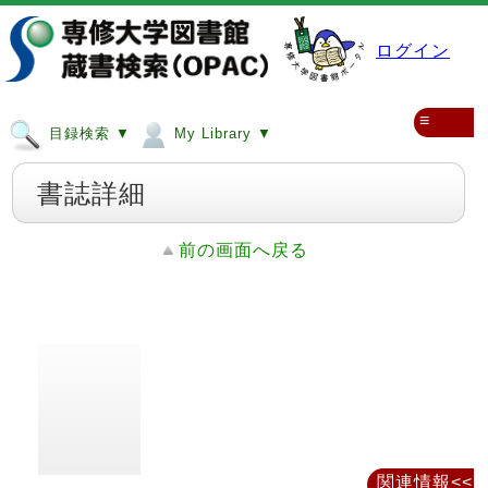
ログイン
≡
目録検索 ▼
My Library ▼
書誌詳細
前の画面へ戻る
関連情報<<