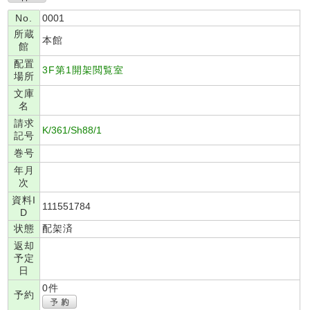
No.
0001
所蔵
本館
館
配置
3F第1開架閲覧室
場所
文庫
名
請求
K/361/Sh88/1
記号
巻号
年月
次
資料I
111551784
D
状態
配架済
返却
予定
日
0件
予約