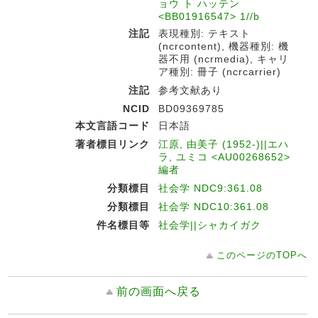
ョウ ト ハッテン
<BB01916547> 1//b
注記
表現種別: テキスト
(ncrcontent), 機器種別: 機
器不用 (ncrmedia), キャリ
ア種別: 冊子 (ncrcarrier)
注記
参考文献あり
NCID
BD09369785
本文言語コード
日本語
著者標目リンク
江原, 由美子 (1952-)||エハ
ラ, ユミコ <AU00268652>
編者
分類標目
社会学 NDC9:361.08
分類標目
社会学 NDC10:361.08
件名標目等
社会学||シャカイガク
このページのTOPへ
前の画面へ戻る