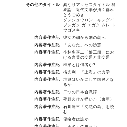
その他のタイトル
異なりアクセスタイトル:群
衆論 : 近代文学が描く群れ
とうごめき
グンシュウロン : キンダイ
ブンガク ガ エガク ムレ ト
ウゴメキ
内容著作注記
彼女の朝から別の朝へ
内容著作注記
「あなた」への誘惑
内容著作注記
小林多喜二「蟹工船」にお
ける言葉の交通と非交通
内容著作注記
群衆とは何者か?
内容著作注記
横光利一『上海』の力学
内容著作注記
群衆はいかにして国民とな
るか
内容著作注記
二つの日本合戦譚
内容著作注記
夢野久作が描いた〈東亜〉
内容著作注記
石川達三「沈黙の島」を読
む
内容著作注記
侵略者は誰か
内容著作注記
〈正名〉のモラル