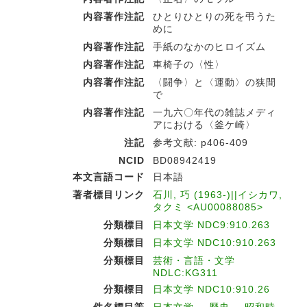
内容著作注記
ひとりひとりの死を弔うた
めに
内容著作注記
手紙のなかのヒロイズム
内容著作注記
車椅子の〈性〉
内容著作注記
〈闘争〉と〈運動〉の狭間
で
内容著作注記
一九六〇年代の雑誌メディ
アにおける〈釜ケ崎〉
注記
参考文献: p406-409
NCID
BD08942419
本文言語コード
日本語
著者標目リンク
石川, 巧 (1963-)||イシカワ,
タクミ <AU00088085>
分類標目
日本文学 NDC9:910.263
分類標目
日本文学 NDC10:910.263
分類標目
芸術・言語・文学
NDLC:KG311
分類標目
日本文学 NDC10:910.26