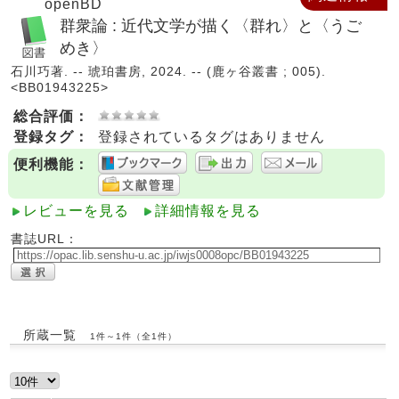
openBD
群衆論 : 近代文学が描く〈群れ〉と〈うご
めき〉
石川巧著. -- 琥珀書房, 2024. -- (鹿ヶ谷叢書 ; 005).
<BB01943225>
総合評価：
登録タグ：
登録されているタグはありません
便利機能：
レビューを見る
詳細情報を見る
書誌URL：
所蔵一覧
1件～1件（全1件）