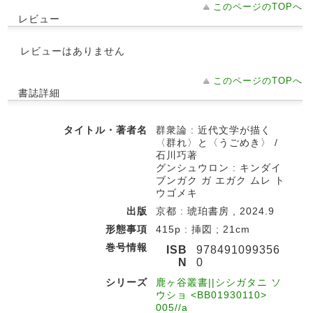
このページのTOPへ
レビュー
レビューはありません
このページのTOPへ
書誌詳細
タイトル・著者名
群衆論 : 近代文学が描く
〈群れ〉と〈うごめき〉 /
石川巧著
グンシュウロン : キンダイ
ブンガク ガ エガク ムレ ト
ウゴメキ
出版
京都 : 琥珀書房 , 2024.9
形態事項
415p : 挿図 ; 21cm
巻号情報
ISB
978491099356
N
0
シリーズ
鹿ヶ谷叢書||シシガタニ ソ
ウショ <BB01930110>
005//a