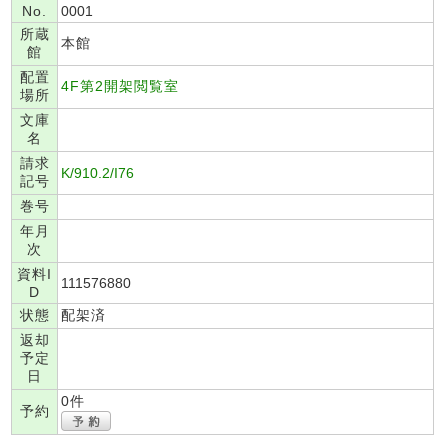
No.
0001
所蔵
本館
館
配置
4F第2開架閲覧室
場所
文庫
名
請求
K/910.2/I76
記号
巻号
年月
次
資料I
111576880
D
状態
配架済
返却
予定
日
0件
予約