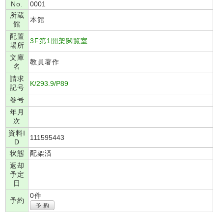
No.
0001
所蔵
本館
館
配置
3F第1開架閲覧室
場所
文庫
教員著作
名
請求
K/293.9/P89
記号
巻号
年月
次
資料I
111595443
D
状態
配架済
返却
予定
日
0件
予約