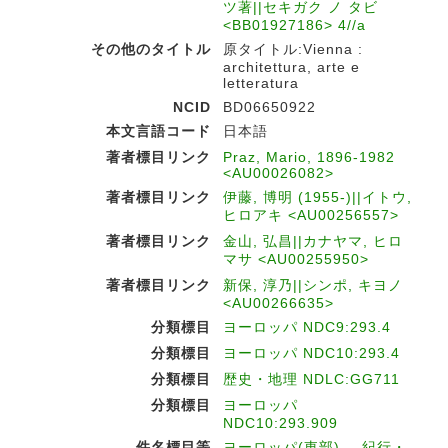
ツ著||セキガク ノ タビ
<BB01927186> 4//a
その他のタイトル
原タイトル:Vienna :
architettura, arte e
letteratura
NCID
BD06650922
本文言語コード
日本語
著者標目リンク
Praz, Mario, 1896-1982
<AU00026082>
著者標目リンク
伊藤, 博明 (1955-)||イトウ,
ヒロアキ <AU00256557>
著者標目リンク
金山, 弘昌||カナヤマ, ヒロ
マサ <AU00255950>
著者標目リンク
新保, 淳乃||シンポ, キヨノ
<AU00266635>
分類標目
ヨーロッパ NDC9:293.4
分類標目
ヨーロッパ NDC10:293.4
分類標目
歴史・地理 NDLC:GG711
分類標目
ヨーロッパ
NDC10:293.909
件名標目等
ヨーロッパ(東部) -- 紀行・