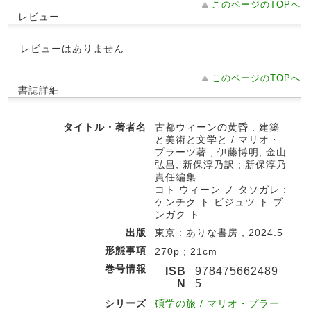
このページのTOPへ
レビュー
レビューはありません
このページのTOPへ
書誌詳細
タイトル・著者名
古都ウィーンの黄昏 : 建築
と美術と文学と / マリオ・
プラーツ著 ; 伊藤博明, 金山
弘昌, 新保淳乃訳 ; 新保淳乃
責任編集
コト ウィーン ノ タソガレ :
ケンチク ト ビジュツ ト ブ
ンガク ト
出版
東京 : ありな書房 , 2024.5
形態事項
270p ; 21cm
巻号情報
ISB
978475662489
N
5
シリーズ
碩学の旅 / マリオ・プラー