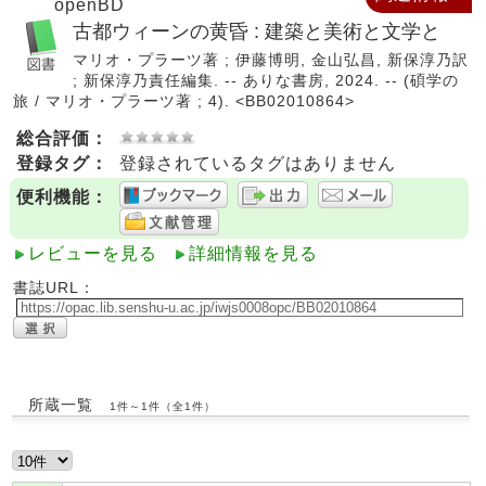
openBD
古都ウィーンの黄昏 : 建築と美術と文学と
マリオ・プラーツ著 ; 伊藤博明, 金山弘昌, 新保淳乃訳
; 新保淳乃責任編集. -- ありな書房, 2024. -- (碩学の
旅 / マリオ・プラーツ著 ; 4). <BB02010864>
総合評価：
登録タグ：
登録されているタグはありません
便利機能：
レビューを見る
詳細情報を見る
書誌URL：
所蔵一覧
1件～1件（全1件）