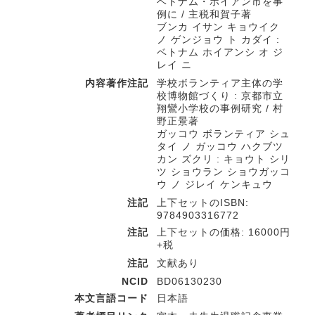
ベトナム・ホイアン市を事
例に / 主税和賀子著
ブンカ イサン キョウイク
ノ ゲンジョウ ト カダイ :
ベトナム ホイアンシ オ ジ
レイ ニ
内容著作注記
学校ボランティア主体の学
校博物館づくり : 京都市立
翔鸞小学校の事例研究 / 村
野正景著
ガッコウ ボランティア シュ
タイ ノ ガッコウ ハクブツ
カン ズクリ : キョウト シリ
ツ ショウラン ショウガッコ
ウ ノ ジレイ ケンキュウ
注記
上下セットのISBN:
9784903316772
注記
上下セットの価格: 16000円
+税
注記
文献あり
NCID
BD06130230
本文言語コード
日本語