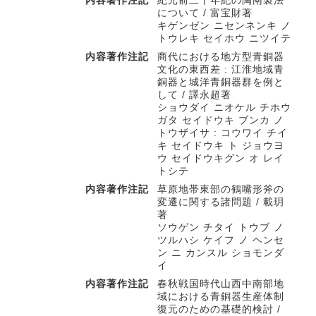
内容著作注記
紀元前二千年紀の陶鬲製法
について / 富宝財著
キゲンゼン ニセンネンキ ノ
トウレキ セイホウ ニツイテ
内容著作注記
商代における地方型青銅器
文化の東西差 : 江淮地域青
銅器と城洋青銅器群を例と
して / 譯永超著
ショウダイ ニオケル チホウ
ガタ セイドウキ ブンカ ノ
トウザイサ : コウワイ チイ
キ セイドウキ ト ジョウヨ
ウ セイドウキグン オ レイ
トシテ
内容著作注記
草原地帯東部の鶴嘴形斧の
変遷に関する諸問題 / 載玥
著
ソウゲン チタイ トウブ ノ
ツルハシ ケイフ ノ ヘンセ
ン ニ カンスル ショモンダ
イ
内容著作注記
春秋戦国時代山西中南部地
域における青銅器生産体制
復元のための基礎的検討 /