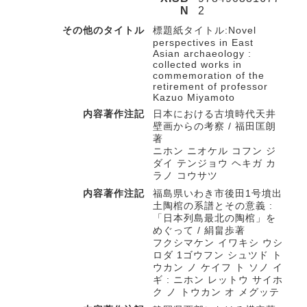
N
2
その他のタイトル
標題紙タイトル:Novel
perspectives in East
Asian archaeology :
collected works in
commemoration of the
retirement of professor
Kazuo Miyamoto
内容著作注記
日本における古墳時代天井
壁画からの考察 / 福田匡朗
著
ニホン ニオケル コフン ジ
ダイ テンジョウ ヘキガ カ
ラノ コウサツ
内容著作注記
福島県いわき市後田1号墳出
土陶棺の系譜とその意義 :
「日本列島最北の陶棺」を
めぐって / 絹畠歩著
フクシマケン イワキシ ウシ
ロダ 1ゴウフン シュツド ト
ウカン ノ ケイフ ト ソノ イ
ギ : ニホン レットウ サイホ
ク ノ トウカン オ メグッテ