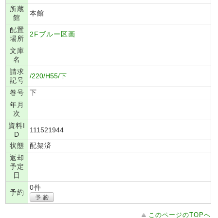
所蔵
本館
館
配置
2Fブルー区画
場所
文庫
名
請求
/220/H55/下
記号
巻号
下
年月
次
資料I
111521944
D
状態
配架済
返却
予定
日
0件
予約
このページのTOPへ