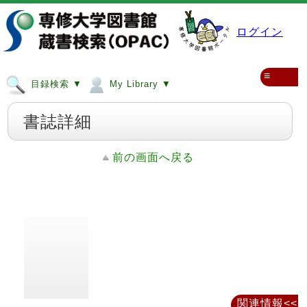
ログイン
≡
目録検索 ▼
My Library ▼
書誌詳細
前の画面へ戻る
関連情報<<