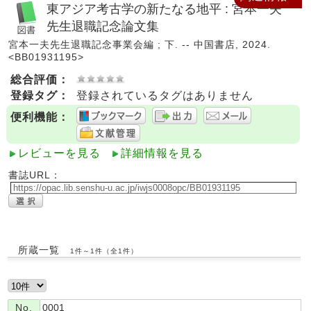
東アジア考古学の新たなる地平 : 宮本一夫
先生退職記念論文集
宮本一夫先生退職記念事業会編 ; 下. -- 中国書店, 2024.
<BB01931195>
総合評価：
登録タグ：
登録されているタグはありません
便利機能：
レビューを見る
詳細情報を見る
書誌URL：
所蔵一覧
1件～1件（全1件）
No.
0001