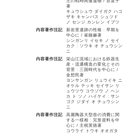
土の戦時関連遺物 / 谷直子
著
キュウシュウ ダイガク ハコ
ザキ キャンパス シュツド
ノ センジ カンレン イブツ
内容著作注記
新岩里遺跡の性格 : 早期を
中心に / 崔鐘赫著
シンガンリ イセキ ノ セイ
カク : ソウキ オ チュウシン
ニ
内容著作注記
栄山江流域における鉄器生
産・流通構造の変化とその
背景 : 三国時代を中心に /
金想民著
ヨンサンガン リュウイキ ニ
オケル テッキ セイサン リ
ュウツウ コウゾウ ノ ヘン
カ ト ソノ ハイケイ : サン
ゴク ジダイ オ チュウシン
ニ
内容著作注記
高麗陶器大型壺の消費に関
する一様相 : 完形資料を中
心に / 主税英徳著
コウライ トウキ オオガタ