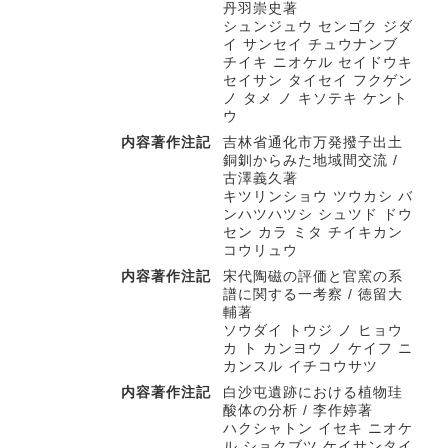
丹羽崇史著
シュンジュウ センゴク ジダ
イ サンセイ チュウナンブ
チイキ ニオケル セイドウキ
セイサン タイセイ フクゲン
ノ タメ ノ キソテキ ケント
ウ
内容著作注記
吉林省通化市万発撥子出土
銅釧からみた地域間交流 /
古澤義久著
キツリンショウ ツウカシ バ
ンハツハツシ シュツド ドウ
セン カラ ミタ チイキカン
コウリュウ
内容著作注記
宋代陶磁の評価と官窯の系
譜に関する一考察 / 徳留大
輔著
ソウダイ トウジ ノ ヒョウ
カ ト カンヨウ ノ ケイフ ニ
カンスル イチコウサツ
内容著作注記
白沙屯遺跡における植物珪
酸体の分析 / 李作婷著
ハクシャトン イセキ ニオケ
ル ショクブツ ケイサンタイ