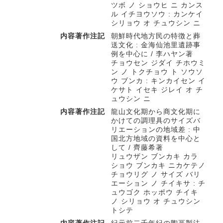
ツボ ノ ショウヒ ニ カンス
ル イチヨウソウ : カンケイ
シリョウ オ チュウシン ニ
内容著作注記
朝鮮時代地方民の特徴と葬
送文化 : 金海仙池里遺跡事
例を中心に / 李ハヤン著
チョウセン ジダイ チホウミ
ン ノ トクチョウ ト ソウソ
ウ ブンカ : キンカイセン イ
ケサト イセキ ジレイ オ チ
ュウシン ニ
内容著作注記
龍山文化期から商文化期に
かけての調理具のサイズバ
リエーションの地域差 : 中
国北方地域の資料を中心と
して / 齊藤希著
リュウザン ブンカキ カラ
ショウ ブンカキ ニカケテノ
チョウリグ ノ サイズ バリ
エーション ノ チイキサ : チ
ュウゴク ホッポウ チイキ
ノ シリョウ オ チュウシン
トシテ