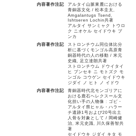
内容著作注記
アルタイ山脈東麓における
青銅器文化 / 松本圭太,
Amgalantugs Tsend,
Ishtseren Lochin共著
アルタイ サンミャク トウロ
ク ニオケル セイドウキ ブ
ンカ
内容著作注記
ストロンチウム同位体比分
析に基づくモンゴル高原青
銅器時代の人の移動 / 米元
史織, 足立達朗共著
ストロンチウム ドウイタイ
ヒ ブンセキ ニ モトズク モ
ンゴル コウゲン セイドウキ
ジダイ ノ ヒト ノ イドウ
内容著作注記
青銅器時代北モンゴリアに
おける鹿石ヘレクスール文
化担い手の人物像 : ゴビ・
アルタイ県ヒャル・ハラー
チ遺跡1号および20号出土
人骨を対象として / 岡崎健
治, 米元史識, 川久保善智共
著
セイドウキ ジダイ キタ モ