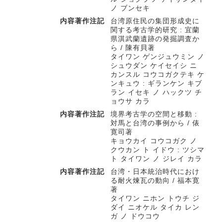
ノ ブンセキ
内容著作注記
台湾原住民の集団形成史に
関する考古学的研究 : 宜蘭
県淇武蘭遺跡の発掘調査か
ら / 陳有貝著
タイワン ゲンジュウミン ノ
シュウダン ケイセイシ ニ
カンスル コウコガクテキ ケ
ンキュウ : ギランケン キブ
ラン イセキ ノ ハックツ チ
ョウサ カラ
内容著作注記
境界考古学の空間と移動 :
対馬と台湾の事例から / 俵
寛司著
キョウカイ コウコガク ノ
クウカン ト イドウ : ツシマ
ト タイワン ノ ジレイ カラ
内容著作注記
台湾・日本統治時代におけ
る耐火煉瓦の動向 / 福本寛
著
タイワン ニホン トウチ ジ
ダイ ニオケル タイカ レン
ガ ノ ドウコウ