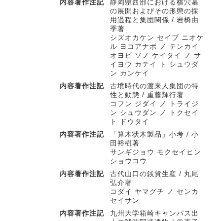
内容著作注記
静岡県西部における横穴墓
の展開およびその形態の採
用過程と集団関係 / 岩橋由
季著
シズオカケン セイブ ニオケ
ル ヨコアナボ ノ テンカイ
オヨビ ソノ ケイタイ ノ サ
イヨウ カテイ ト シュウダ
ン カンケイ
内容著作注記
古墳時代の渡来人集団の特
性と動態 / 重藤輝行著
コフン ジダイ ノ トライジ
ン シュウダン ノ トクセイ
ト ドウタイ
内容著作注記
「算木状木製品」小考 / 小
田裕樹著
サンギジョウ モクセイヒン
ショウコウ
内容著作注記
古代山口の銭貨生産 / 丸尾
弘介著
コダイ ヤマグチ ノ センカ
セイサン
内容著作注記
九州大学箱崎キャンパス出