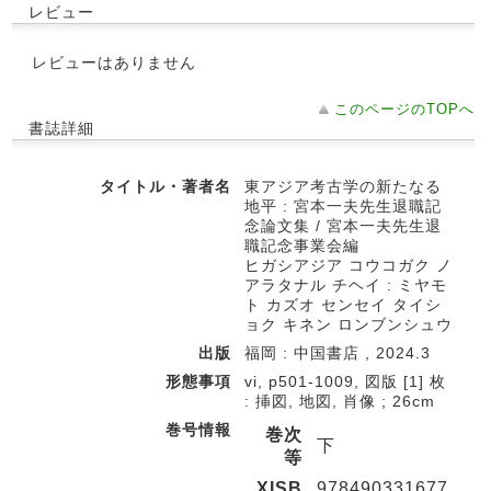
レビュー
レビューはありません
このページのTOPへ
書誌詳細
タイトル・著者名
東アジア考古学の新たなる
地平 : 宮本一夫先生退職記
念論文集 / 宮本一夫先生退
職記念事業会編
ヒガシアジア コウコガク ノ
アラタナル チヘイ : ミヤモ
ト カズオ センセイ タイシ
ョク キネン ロンブンシュウ
出版
福岡 : 中国書店 , 2024.3
形態事項
vi, p501-1009, 図版 [1] 枚
: 挿図, 地図, 肖像 ; 26cm
巻号情報
巻次
下
等
XISB
978490331677