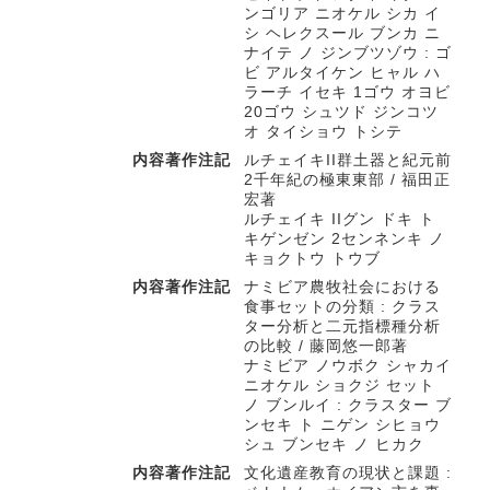
ンゴリア ニオケル シカ イ
シ ヘレクスール ブンカ ニ
ナイテ ノ ジンブツゾウ : ゴ
ビ アルタイケン ヒャル ハ
ラーチ イセキ 1ゴウ オヨビ
20ゴウ シュツド ジンコツ
オ タイショウ トシテ
内容著作注記
ルチェイキII群土器と紀元前
2千年紀の極東東部 / 福田正
宏著
ルチェイキ IIグン ドキ ト
キゲンゼン 2センネンキ ノ
キョクトウ トウブ
内容著作注記
ナミビア農牧社会における
食事セットの分類 : クラス
ター分析と二元指標種分析
の比較 / 藤岡悠一郎著
ナミビア ノウボク シャカイ
ニオケル ショクジ セット
ノ ブンルイ : クラスター ブ
ンセキ ト ニゲン シヒョウ
シュ ブンセキ ノ ヒカク
内容著作注記
文化遺産教育の現状と課題 :