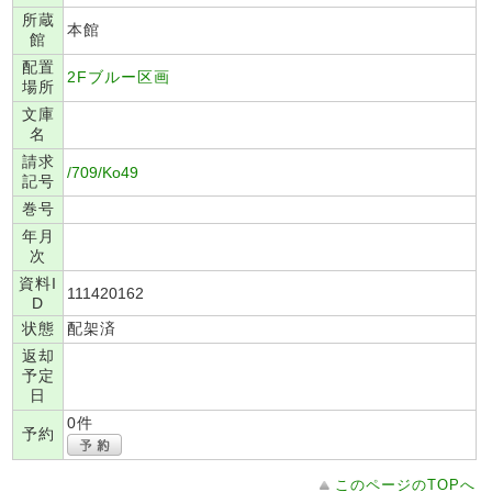
所蔵
本館
館
配置
2Fブルー区画
場所
文庫
名
請求
/709/Ko49
記号
巻号
年月
次
資料I
111420162
D
状態
配架済
返却
予定
日
0件
予約
このページのTOPへ