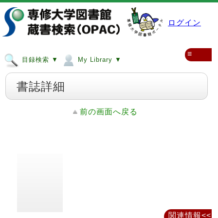
ログイン
≡
目録検索 ▼
My Library ▼
書誌詳細
前の画面へ戻る
関連情報<<