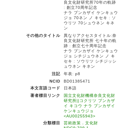
良文化財研究所70年の軌跡
: 創立70周年記念
ナラ ブンカザイ ケンキュウ
ジョ 70ネン ノ キセキ : ソ
ウリツ 70シュウネン キネ
ン
その他のタイトル
異なりアクセスタイトル:奈
良文化財研究所 七十年の軌
跡 : 創立七十周年記念
ナラ ブンカザイ ケンキュウ
ジョ シチジュウネン ノ キ
セキ : ソウリツ シチジッシ
ュウネン キネン
注記
年表: p8
NCID
BD01385471
本文言語コード
日本語
著者標目リンク
国立文化財機構奈良文化財
研究所||コクリツ ブンカザ
イ キコウ ナラ ブンカザイ
ケンキュウジョ
<AU00255943>
分類標目
芸術政策．文化財