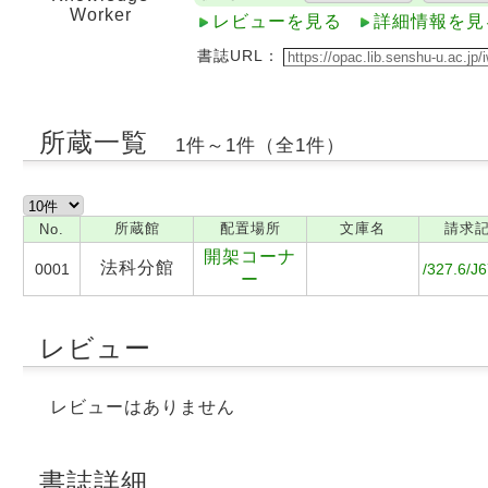
Worker
レビューを見る
詳細情報を見
書誌URL：
所蔵一覧
1件～1件（全1件）
所蔵館
配置場所
文庫名
請求
No.
開架コーナ
法科分館
0001
/327.6/J
ー
レビュー
レビューはありません
書誌詳細