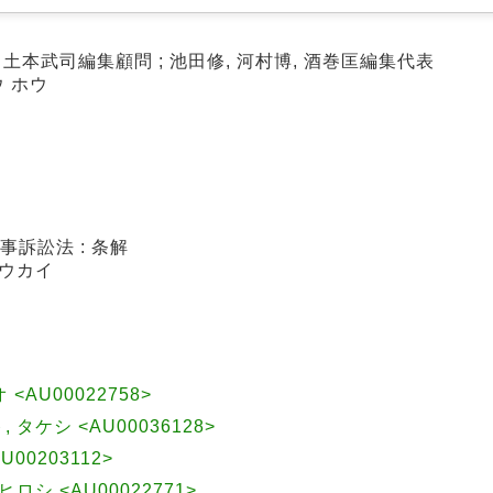
 土本武司編集顧問 ; 池田修, 河村博, 酒巻匡編集代表
 ホウ
訴訟法 : 条解
ョウカイ
<AU00022758>
, タケシ <AU00036128>
U00203112>
 ヒロシ <AU00022771>