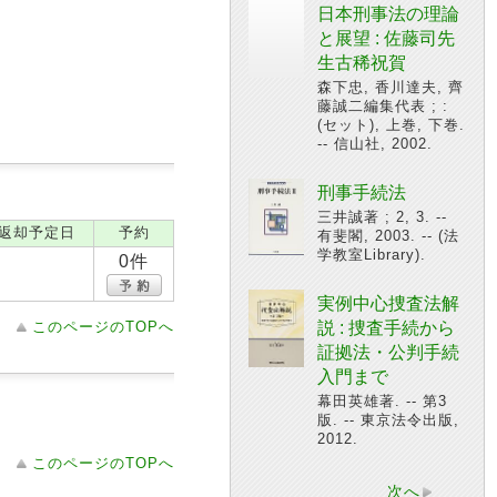
日本刑事法の理論
と展望 : 佐藤司先
生古稀祝賀
森下忠, 香川達夫, 齊
藤誠二編集代表 ; :
(セット), 上巻, 下巻.
-- 信山社, 2002.
刑事手続法
三井誠著 ; 2, 3. --
返却予定日
予約
有斐閣, 2003. -- (法
学教室Library).
0件
実例中心捜査法解
このページのTOPへ
説 : 捜査手続から
証拠法・公判手続
入門まで
幕田英雄著. -- 第3
版. -- 東京法令出版,
2012.
このページのTOPへ
次へ