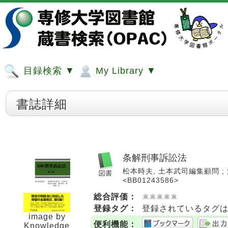
目録検索 ▼
My Library ▼
書誌詳細
条解刑事訴訟法
松本時夫, 土本武司編集顧問 ; 池田
<BB01243586>
総合評価：
登録タグ：
登録されているタグ
image by
便利機能：
Knowledge