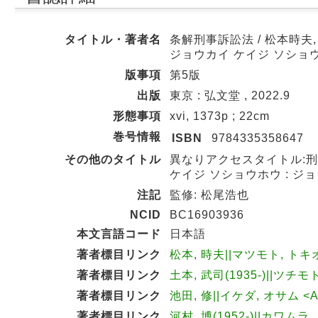
タイトル・著者名
条解刑事訴訟法 / 松本時夫,
ジョウカイ ケイジ ソショウ
版事項
第5版
出版
東京 : 弘文堂 , 2022.9
形態事項
xvi, 1373p ; 22cm
巻号情報
ISBN
9784335358647
その他のタイトル
異なりアクセスタイトル:刑事
ケイジ ソショウホウ : ジ
注記
監修: 松尾浩也
NCID
BC16903936
本文言語コード
日本語
著者標目リンク
松本, 時夫||マツモト, トキオ 
著者標目リンク
土本, 武司(1935-)||ツチモト
著者標目リンク
池田, 修||イケダ, オサム <A
著者標目リンク
河村, 博(1952-)||カワムラ,