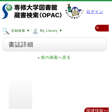
ログイン
≡
目録検索 ▼
My Library ▼
書誌詳細
前の画面へ戻る
関連情報<<