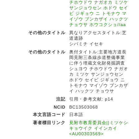
チホウドウ ナガオカ ミツケ
サンジョウセン ホドウ セイ
ビ ジギョウ ニ トモナウ マ
イゾウ ブンカザイ ハックツ
チョウサ ホウコクショ//aa
その他のタイトル
異なりアクセスタイトル:芝
道遺跡
シバミチ イセキ
その他のタイトル
奥付タイトル:主要地方道長
岡見附三条線歩道整備事業
に伴う埋蔵文化財発掘調査
シュヨウ チホウドウ ナガオ
カ ミツケ サンジョウセン
ホドウ セイビ ジギョウ ニ
トモナウ マイゾウ ブンカザ
イ ハックツ チョウサ
注記
引用・参考文献: p14
NCID
BC13503068
本文言語コード
日本語
著者標目リンク
見附市教育委員会||ミツケシ
キョウイク イインカイ
<AU00303569>