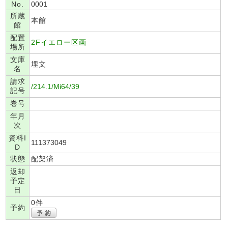
No.
0001
所蔵
本館
館
配置
2Fイエロー区画
場所
文庫
埋文
名
請求
/214.1/Mi64/39
記号
巻号
年月
次
資料I
111373049
D
状態
配架済
返却
予定
日
0件
予約