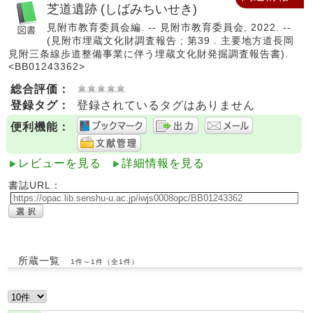
芝道遺跡 (しばみちいせき)
見附市教育委員会編. -- 見附市教育委員会, 2022. --
(見附市埋蔵文化財調査報告 ; 第39 . 主要地方道長岡
見附三条線歩道整備事業に伴う埋蔵文化財発掘調査報告書).
<BB01243362>
総合評価：
登録タグ：
登録されているタグはありません
便利機能：
レビューを見る
詳細情報を見る
書誌URL：
所蔵一覧
1件～1件（全1件）