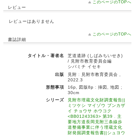
このページのTOPへ
レビュー
レビューはありません
このページのTOPへ
書誌詳細
タイトル・著者名
芝道遺跡 (しばみちいせき)
/ 見附市教育委員会編
シバミチ イセキ
出版
見附 : 見附市教育委員会 ,
2022.3
形態事項
16p, 図版8p : 挿図, 地図 ;
30cm
シリーズ
見附市埋蔵文化財調査報告||
ミツケシ マイゾウ ブンカザ
イ チョウサ ホウコク
<BB01243363> 第39 . 主
要地方道長岡見附三条線歩
道整備事業に伴う埋蔵文化
財発掘調査報告書||シュヨウ