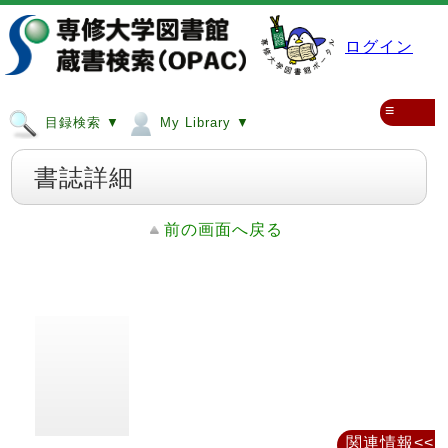
ログイン
≡
目録検索 ▼
My Library ▼
書誌詳細
前の画面へ戻る
関連情報<<