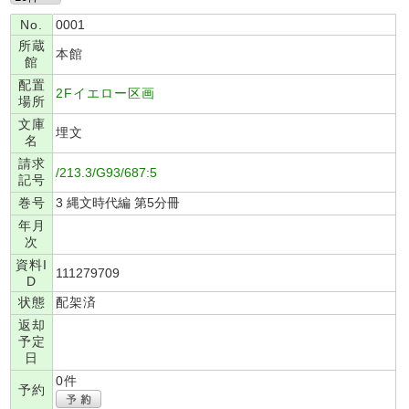
No.
0001
所蔵
本館
館
配置
2Fイエロー区画
場所
文庫
埋文
名
請求
/213.3/G93/687:5
記号
巻号
3 縄文時代編 第5分冊
年月
次
資料I
111279709
D
状態
配架済
返却
予定
日
0件
予約