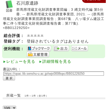
石川原遺跡
群馬県埋蔵文化財調査事業団編 ; 3 縄文時代編 第5分
冊. -- 群馬県埋蔵文化財調査事業団, 2021. -- (群馬県
埋蔵文化財調査事業団調査報告 ; 第687集 . 八ッ場ダム建設工
事に伴う埋蔵文化財発掘調査報告書 ; 第77集).
<BB01229250>
総合評価：
登録タグ：
登録されているタグはありません
便利機能：
レビューを見る
詳細情報を見る
書誌URL：
所蔵一覧
1件～1件（全1件）