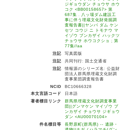
ジギョウダン チョウサ ホウ
コク <BB00158657> 第
687集 . 八ッ場ダム建設工
事に伴う埋蔵文化財発掘調
査報告書||ヤンバ ダム ケン
セツ コウジ ニ トモナウ マ
イゾウ ブンカザイ ハックツ
チョウサ ホウコクショ ; 第
77集//aa
注記
写真図版
注記
共同刊行: 国土交通省
注記
情報源のシリーズ名: 公益財
団法人群馬県埋蔵文化財調
査事業団調査報告書
NCID
BC10666328
本文言語コード
日本語
著者標目リンク
群馬県埋蔵文化財調査事業
団||グンマケン マイゾウ ブ
ンカザイ チョウサ ジギョウ
ダン <AU00070104>
件名標目等
長野原町(群馬県) -- 遺跡・
遺物||ナガノハラマチ(グン