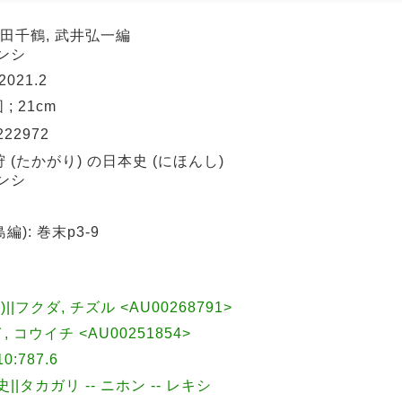
福田千鶴, 武井弘一編
ンシ
2021.2
図 ; 21cm
222972
 (たかがり) の日本史 (にほんし)
ンシ
): 巻末p3-9
-)||フクダ, チズル <AU00268791>
, コウイチ <AU00251854>
:787.6
歴史||タカガリ -- ニホン -- レキシ