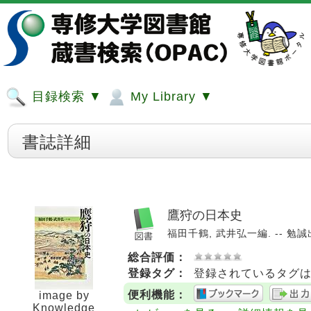
目録検索 ▼
My Library ▼
書誌詳細
鷹狩の日本史
福田千鶴, 武井弘一編. -- 勉誠出版
総合評価：
登録タグ：
登録されているタグ
便利機能：
image by
Knowledge