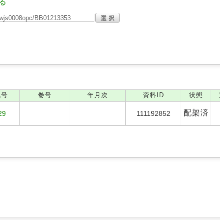
る
記号
巻号
年月次
資料ID
状態
配架済
29
111192852