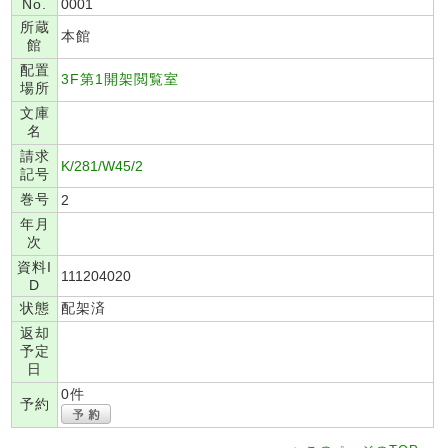
No.
0001
所蔵
本館
館
配置
3F第1開架閲覧室
場所
文庫
名
請求
K/281/W45/2
記号
巻号
2
年月
次
資料I
111204020
D
状態
配架済
返却
予定
日
0件
予約