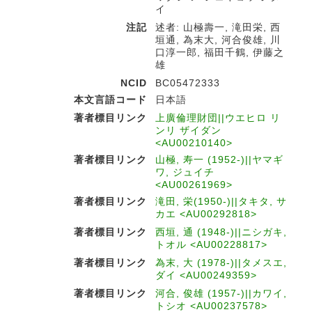
イ
注記
述者: 山極壽一, 滝田栄, 西
垣通, 為末大, 河合俊雄, 川
口淳一郎, 福田千鶴, 伊藤之
雄
NCID
BC05472333
本文言語コード
日本語
著者標目リンク
上廣倫理財団||ウエヒロ リ
ンリ ザイダン
<AU00210140>
著者標目リンク
山極, 寿一 (1952-)||ヤマギ
ワ, ジュイチ
<AU00261969>
著者標目リンク
滝田, 栄(1950-)||タキタ, サ
カエ <AU00292818>
著者標目リンク
西垣, 通 (1948-)||ニシガキ,
トオル <AU00228817>
著者標目リンク
為末, 大 (1978-)||タメスエ,
ダイ <AU00249359>
著者標目リンク
河合, 俊雄 (1957-)||カワイ,
トシオ <AU00237578>