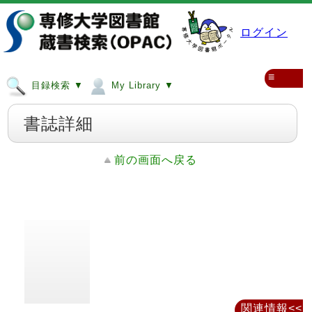
ログイン
≡
目録検索 ▼
My Library ▼
書誌詳細
前の画面へ戻る
関連情報<<