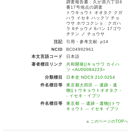
調査報告書 : 久が原六丁目6
番17号地点の調査
トウキョウト オオタク クガ
ハラ イセキ ハックツ チョ
ウサ ホウコクショ : クガハ
ラ 6チョウメ 6バン 17ゴウ
チテン ノ チョウサ
注記
引用・参考文献: p14
NCID
BC04992961
本文言語コード
日本語
著者標目リンク
共和開発||キョウワ カイハ
ツ <AU00084223>
分類標目
日本史 NDC9:210.0254
件名標目等
東京都大田区 -- 遺跡・遺
物||トウキョウトオオタク -
- イセキ・イブツ
件名標目等
東京都 -- 遺跡・遺物||トウ
キョウト -- イセキ イブツ
このページのTOPへ