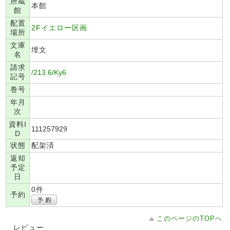
所蔵
本館
館
配置
2Fイエロー区画
場所
文庫
埋文
名
請求
/213.6/Ky6
記号
巻号
年月
次
資料I
111257929
D
状態
配架済
返却
予定
日
0件
予約
このページのTOPへ
レビュー