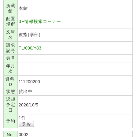
所蔵
本館
館
配置
3F情報検索コーナー
場所
文庫
教指(学部)
名
請求
TL/090/Y83
記号
巻号
年月
次
資料I
111200200
D
状態
貸出中
返却
予定
2026/10/5
日
1件
予約
No.
0002