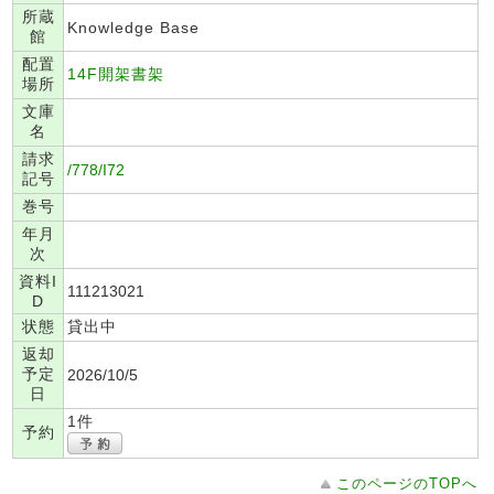
所蔵
Knowledge Base
館
配置
14F開架書架
場所
文庫
名
請求
/778/I72
記号
巻号
年月
次
資料I
111213021
D
状態
貸出中
返却
予定
2026/10/5
日
1件
予約
このページのTOPへ