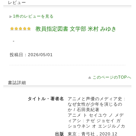
レビュー
1件のレビューを見る
教員指定図書 文学部 米村 みゆき
-
投稿日：2026/05/01
このページのTOPへ
書誌詳細
タイトル・著者名
アニメと声優のメディア史 :
なぜ女性が少年を演じるの
か / 石田美紀著
アニメ ト セイユウ ノ メデ
ィアシ : ナゼ ジョセイ ガ
ショウネン オ エンジルノカ
出版
東京 : 青弓社 , 2020.12