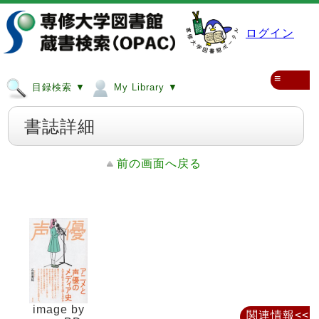
ログイン
≡
目録検索 ▼
My Library ▼
書誌詳細
前の画面へ戻る
image by
関連情報<<