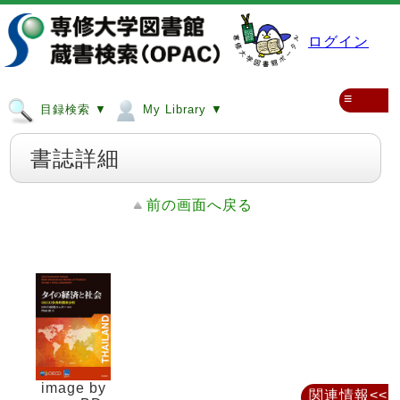
ログイン
≡
目録検索 ▼
My Library ▼
書誌詳細
前の画面へ戻る
image by
関連情報<<