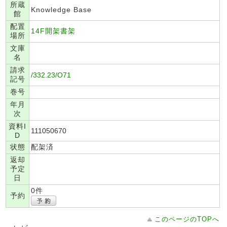
所蔵
Knowledge Base
館
配置
14F開架書架
場所
文庫
名
請求
/332.23/O71
記号
巻号
年月
次
資料I
111050670
D
状態
配架済
返却
予定
日
0件
予約
このページのTOPへ