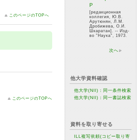
Р
[редакционная
このページのTOPへ
коллегия, Ю.В.
Арутюнян, Л.М.
Дробижева, О.И.
Шкаратан]. -- Изд-
во "Наука", 1973.
次へ
他大学資料確認
他大学(NII)：同一条件検索
他大学(NII)：同一書誌検索
このページのTOPへ
資料を取り寄せる
ILL複写依頼(コピー取り寄