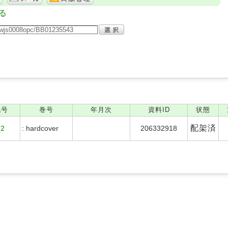
る
記号
巻号
年月次
資料ID
状態
配架済
22
: hardcover
206332918