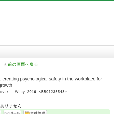
前の画面へ戻る
: creating psychological safety in the workplace for
 growth
over. -- Wiley, 2019. <BB01235543>
はありません