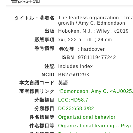
The fearless organization : cre
タイトル・著者名
growth / Amy C. Edmondson
出版
Hoboken, N.J. : Wiley , c2019
形態事項
xxi, 233 p. : ill. ; 24 cm
巻号情報
巻次等
: hardcover
ISBN
9781119477242
注記
Includes index
NCID
BB2750129X
本文言語コード
英語
著者標目リンク
*Edmondson, Amy C. <AU0025
分類標目
LCC:HD58.7
分類標目
DC23:658.3/82
件名標目等
Organizational behavior
件名標目等
Organizational learning -- Psy