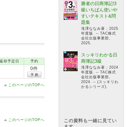
勝者の日商簿記!3
級いちばん使いや
すいテキスト&問
題集
滝澤ななみ著 ; 2025
年度版. -- TAC株式
会社出版事業部,
2025.
スッキリわかる日
商簿記3級
返却予定日
予約
滝澤ななみ著 ; 2024
0件
年度版. -- TAC株式
会社出版事業部,
2024. -- (スッキリわ
このページのTOPへ
かるシリーズ).
このページのTOPへ
この資料も一緒に見てい
ます