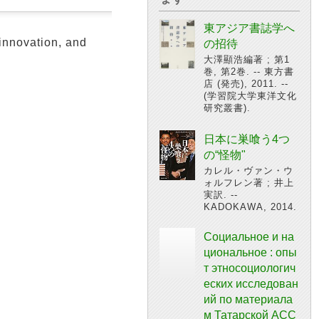
東アジア書誌学へ
 innovation, and
の招待
大澤顯浩編著 ; 第1
巻, 第2巻. -- 東方書
店 (発売), 2011. --
(学習院大学東洋文化
研究叢書).
日本に巣喰う4つ
の“怪物"
カレル・ヴァン・ウ
ォルフレン著 ; 井上
実訳. --
KADOKAWA, 2014.
Социальное и на
циональное : опы
т этносоциологич
еских исследован
ий по материала
м Татарской АСС