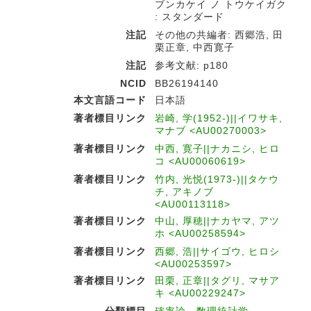
ブンカケイ ノ トウケイガク
: スタンダード
注記
その他の共編者: 西郷浩, 田
栗正章, 中西寛子
注記
参考文献: p180
NCID
BB26194140
本文言語コード
日本語
著者標目リンク
岩崎, 学(1952-)||イワサキ,
マナブ <AU00270003>
著者標目リンク
中西, 寛子||ナカニシ, ヒロ
コ <AU00060619>
著者標目リンク
竹内, 光悦(1973-)||タケウ
チ, アキノブ
<AU00113118>
著者標目リンク
中山, 厚穂||ナカヤマ, アツ
ホ <AU00258594>
著者標目リンク
西郷, 浩||サイゴウ, ヒロシ
<AU00253597>
著者標目リンク
田栗, 正章||タグリ, マサア
キ <AU00229247>