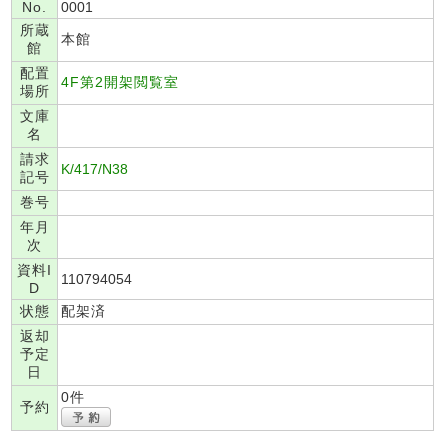
No.
0001
所蔵
本館
館
配置
4F第2開架閲覧室
場所
文庫
名
請求
K/417/N38
記号
巻号
年月
次
資料I
110794054
D
状態
配架済
返却
予定
日
0件
予約