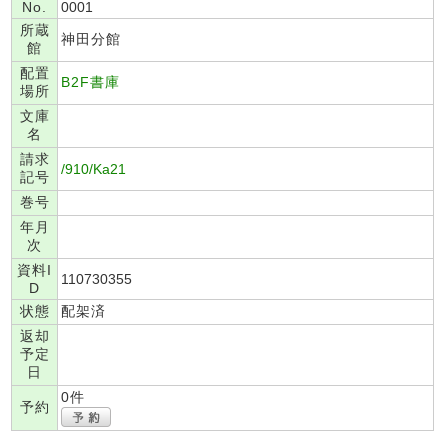
No.
0001
所蔵
神田分館
館
配置
B2F書庫
場所
文庫
名
請求
/910/Ka21
記号
巻号
年月
次
資料I
110730355
D
状態
配架済
返却
予定
日
0件
予約