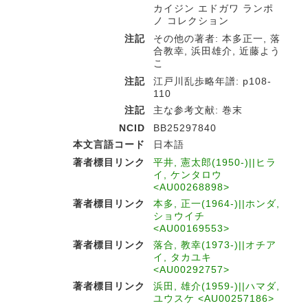
カイジン エドガワ ランポ
ノ コレクション
注記
その他の著者: 本多正一, 落
合教幸, 浜田雄介, 近藤よう
こ
注記
江戸川乱歩略年譜: p108-
110
注記
主な参考文献: 巻末
NCID
BB25297840
本文言語コード
日本語
著者標目リンク
平井, 憲太郎(1950-)||ヒラ
イ, ケンタロウ
<AU00268898>
著者標目リンク
本多, 正一(1964-)||ホンダ,
ショウイチ
<AU00169553>
著者標目リンク
落合, 教幸(1973-)||オチア
イ, タカユキ
<AU00292757>
著者標目リンク
浜田, 雄介(1959-)||ハマダ,
ユウスケ <AU00257186>