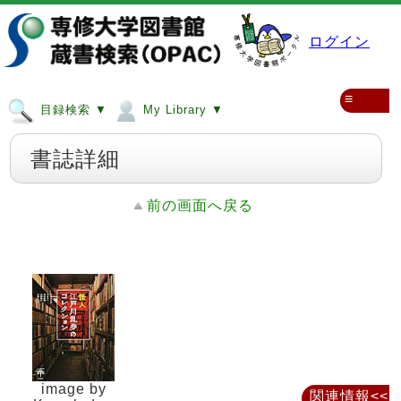
ログイン
≡
目録検索 ▼
My Library ▼
書誌詳細
前の画面へ戻る
image by
関連情報<<