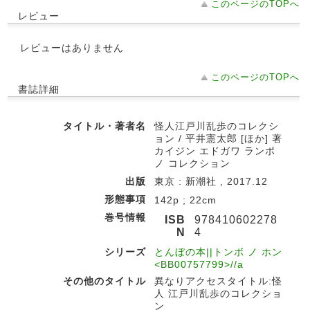
このページのTOPへ
レビュー
レビューはありません
このページのTOPへ
書誌詳細
タイトル・著者名
怪人江戸川乱歩のコレクシ
ョン / 平井憲太郎 [ほか] 著
カイジン エドガワ ランポ
ノ コレクション
出版
東京 : 新潮社 , 2017.12
形態事項
142p ; 22cm
巻号情報
ISB
978410602278
N
4
シリーズ
とんぼの本||トンボ ノ ホン
<BB00757799>//a
その他のタイトル
異なりアクセスタイトル:怪
人 江戸川乱歩のコレクショ
ン