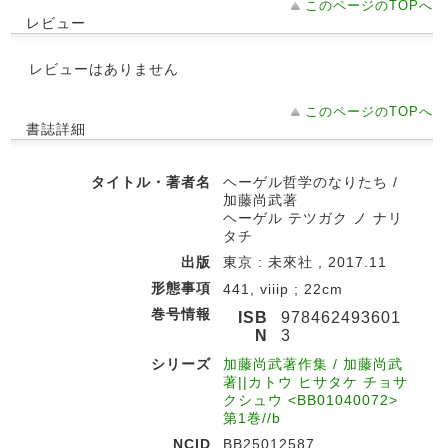
このページのTOPへ
レビュー
レビューはありません
このページのTOPへ
書誌詳細
タイトル・著者名
ヘーゲル哲学のなりたち /
加藤尚武著
ヘーゲル テツガク ノ ナリ
タチ
出版
東京 : 未來社 , 2017.11
形態事項
441, viiip ; 22cm
巻号情報
ISB
978462493601
N
3
シリーズ
加藤尚武著作集 / 加藤尚武
著||カトウ ヒサタケ チョサ
クシュウ <BB01040072>
第1巻//b
NCID
BB25012587