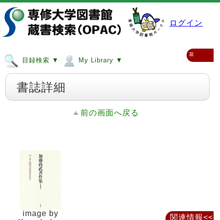
ログイン
≡
目録検索 ▼
My Library ▼
書誌詳細
前の画面へ戻る
image by
関連情報<<