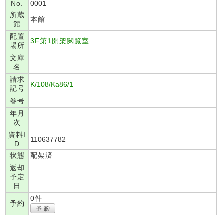
No.
0001
所蔵
本館
館
配置
3F第1開架閲覧室
場所
文庫
名
請求
K/108/Ka86/1
記号
巻号
年月
次
資料I
110637782
D
状態
配架済
返却
予定
日
0件
予約