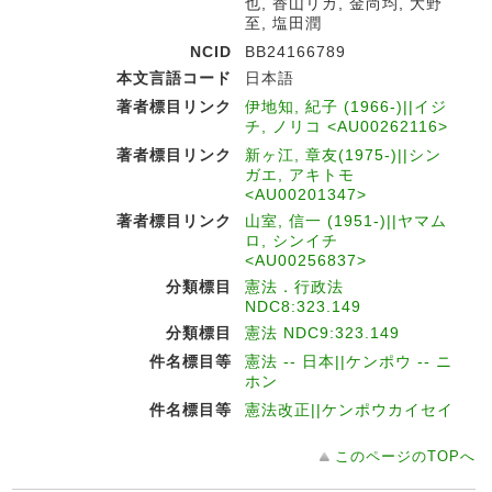
也, 香山リカ, 金尚均, 大野
至, 塩田潤
NCID
BB24166789
本文言語コード
日本語
著者標目リンク
伊地知, 紀子 (1966-)||イジ
チ, ノリコ <AU00262116>
著者標目リンク
新ヶ江, 章友(1975-)||シン
ガエ, アキトモ
<AU00201347>
著者標目リンク
山室, 信一 (1951-)||ヤマム
ロ, シンイチ
<AU00256837>
分類標目
憲法．行政法
NDC8:323.149
分類標目
憲法 NDC9:323.149
件名標目等
憲法 -- 日本||ケンポウ -- ニ
ホン
件名標目等
憲法改正||ケンポウカイセイ
このページのTOPへ