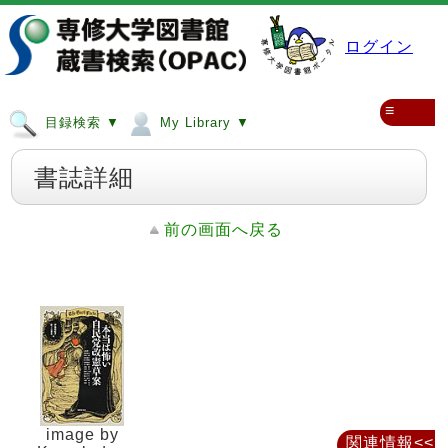
ログイン
≡
目録検索 ▼
My Library ▼
書誌詳細
前の画面へ戻る
image by
関連情報<<