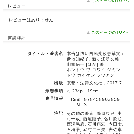
このページのTOPへ
レビュー
レビューはありません
このページのTOPへ
書誌詳細
タイトル・著者名
本当は怖い自民党改憲草案 /
伊地知紀子, 新ヶ江章友編 ;
山室信一 [ほか] 著
ホントウ ワ コワイ ジミン
トウ カイケン ソウアン
出版
京都 : 法律文化社 , 2017.7
形態事項
x, 234p ; 19cm
巻号情報
ISB
978458903859
N
3
注記
その他の著者: 藤原辰史, 中
村一成, 西垣順子, 弘川欣絵,
西澤晃彦, 石川康宏, 内田樹,
石埼学, 武村二三夫, 岩佐卓