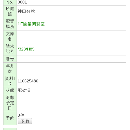
No.
0001
所蔵
神田分館
館
配置
1F開架閲覧室
場所
文庫
名
請求
/323/H85
記号
巻号
年月
次
資料I
110625480
D
状態
配架済
返却
予定
日
0件
予約