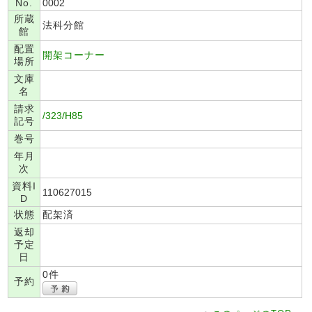
No.
0002
所蔵
法科分館
館
配置
開架コーナー
場所
文庫
名
請求
/323/H85
記号
巻号
年月
次
資料I
110627015
D
状態
配架済
返却
予定
日
0件
予約