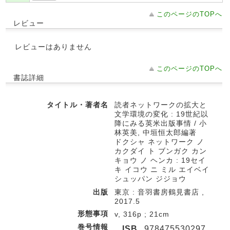
このページのTOPへ
レビュー
レビューはありません
このページのTOPへ
書誌詳細
タイトル・著者名
読者ネットワークの拡大と
文学環境の変化 : 19世紀以
降にみる英米出版事情 / 小
林英美, 中垣恒太郎編著
ドクシャ ネットワーク ノ
カクダイ ト ブンガク カン
キョウ ノ ヘンカ : 19セイ
キ イコウ ニ ミル エイベイ
シュッパン ジジョウ
出版
東京 : 音羽書房鶴見書店 ,
2017.5
形態事項
v, 316p ; 21cm
巻号情報
ISB
978475530297