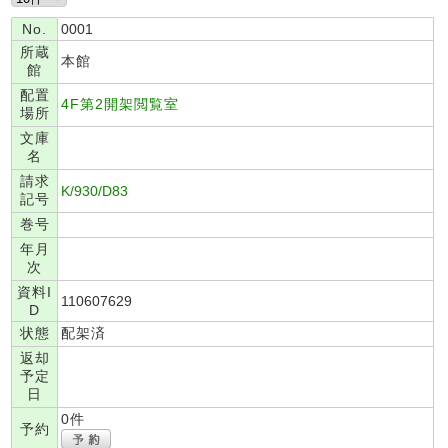
No.
0001
所蔵
本館
館
配置
4F第2開架閲覧室
場所
文庫
名
請求
K/930/D83
記号
巻号
年月
次
資料I
110607629
D
状態
配架済
返却
予定
日
0件
予約