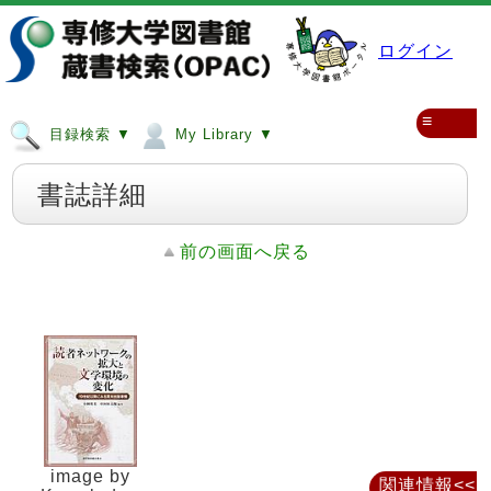
ログイン
≡
目録検索 ▼
My Library ▼
書誌詳細
前の画面へ戻る
image by
関連情報<<