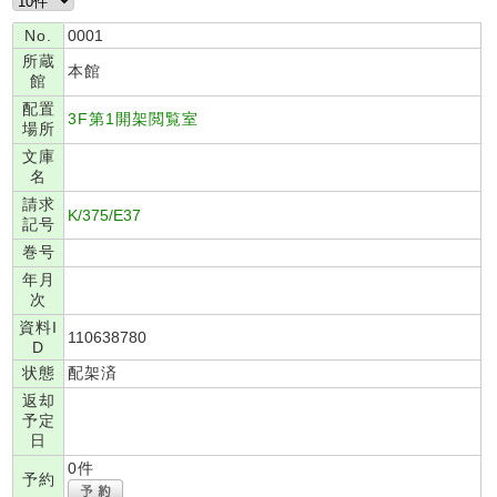
No.
0001
所蔵
本館
館
配置
3F第1開架閲覧室
場所
文庫
名
請求
K/375/E37
記号
巻号
年月
次
資料I
110638780
D
状態
配架済
返却
予定
日
0件
予約