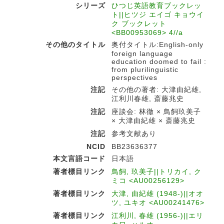
シリーズ
ひつじ英語教育ブックレッ
ト||ヒツジ エイゴ キョウイ
ク ブックレット
<BB00953069> 4//a
その他のタイトル
奥付タイトル:English-only
foreign language
education doomed to fail :
from plurilinguistic
perspectives
注記
その他の著者: 大津由紀雄,
江利川春雄, 斎藤兆史
注記
座談会: 林徹 × 鳥飼玖美子
× 大津由紀雄 × 斎藤兆史
注記
参考文献あり
NCID
BB23636377
本文言語コード
日本語
著者標目リンク
鳥飼, 玖美子||トリカイ, ク
ミコ <AU00256129>
著者標目リンク
大津, 由紀雄 (1948-)||オオ
ツ, ユキオ <AU00241476>
著者標目リンク
江利川, 春雄 (1956-)||エリ