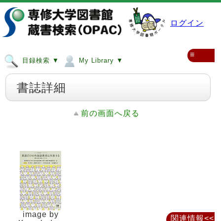
ログイン
≡
目録検索 ▼
My Library ▼
書誌詳細
前の画面へ戻る
image by
関連情報<<