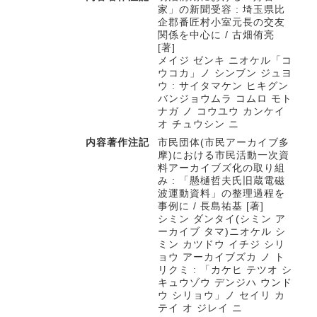
家」の新聞受容 : 埼玉県比
企郡番匠村小室元長の交友
関係を中心に / 古畑侑亮
[著]
メイジ ゼンキ ニオケル「コ
ウコカ」ノ シンブン ジュヨ
ウ : サイタマケン ヒキグン
バンジョウムラ コムロ モト
ナガ ノ コウユウ カンケイ
オ チュウシン ニ
内容著作注記
市民団体(市民アーカイブ多
摩)における市民活動一次資
料アーカイブズ化の取り組
み : 「懸樋哲夫氏旧蔵電磁
波運動資料」の整理過程を
事例に / 長島祐基 [著]
シミン ダンタイ(シミン ア
ーカイブ タマ)ニオケル シ
ミン カツドウ イチジ シリ
ョウ アーカイブズカ ノ ト
リクミ : 「カケヒ テツオ シ
キュウゾウ デンジハ ウンド
ウ シリョウ」ノ セイリ カ
テイ オ ジレイ ニ