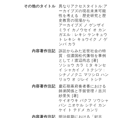
その他のタイトル
異なりアクセスタイトル:ア
ーカイブズの現在未来可能
性を考える : 歴史研究と歴
史教育の現場から
アーカイブズ ノ ゲンザイ
ミライ カノウセイ オ カン
ガエル : レキシ ケンキュウ
ト レキシ キョウイク ノ ゲ
ンバ カラ
内容著作注記
訴訟からみた近世社会の特
質 : 信濃国松代藩領を事例
として / 渡辺尚志 [著]
ソショウ カラ ミタ キンセ
イ シャカイ ノ トクシツ :
シナノノクニ マツシロ ハン
リョウ オ ジレイ トシテ
内容著作注記
慶応期幕府奏者番における
師弟関係と手留管理 / 吉川
紗里矢 [著]
ケイオウキ バクフ ソウシャ
バン ニオケル シテイ カン
ケイ ト テドメ カンリ
内容著作注記
明治前期における「好古