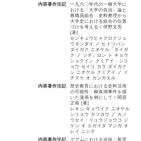
内容著作注記
一九六〇年代の一橋大学に
おける「大学の自治」論と
教職員組合 : 史料整理から
大学史における組合の位置
づけを考える / 伴野文亮
[著]
センキュウヒャクロクジュ
ウネンダイ ノ ヒトツバシ
ダイガク ニオケル「ダイガ
ク ノ ジチ」ロン ト キョウ
ショクイン クミアイ : シリ
ョウ セイリ カラ ダイガク
シ ニオケル クミアイ ノ イ
チズケ オ カンガエル
内容著作注記
歴史教育における史料活用
の可能性 : 柳条湖事件を描
いた漫画を例にして / 関原
正裕 [著]
レキシ キョウイク ニオケル
シリョウ カツヨウ ノ カノ
ウセイ : リュウジョウコ ジ
ケン オ エガイタ マンガ オ
レイ ニシテ
内容著作注記
グアムにおける追悼・慰霊