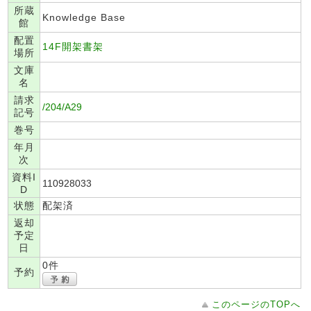
所蔵
Knowledge Base
館
配置
14F開架書架
場所
文庫
名
請求
/204/A29
記号
巻号
年月
次
資料I
110928033
D
状態
配架済
返却
予定
日
0件
予約
このページのTOPへ