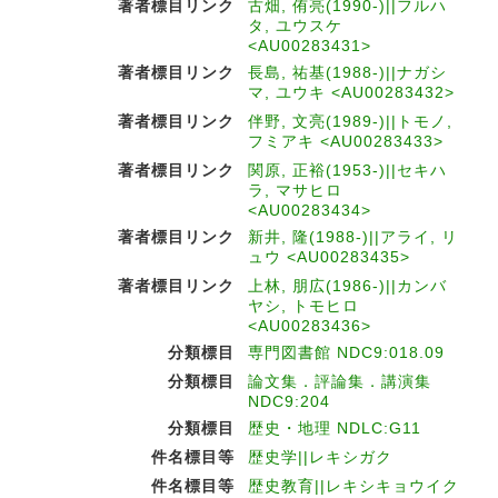
著者標目リンク
古畑, 侑亮(1990-)||フルハ
タ, ユウスケ
<AU00283431>
著者標目リンク
長島, 祐基(1988-)||ナガシ
マ, ユウキ <AU00283432>
著者標目リンク
伴野, 文亮(1989-)||トモノ,
フミアキ <AU00283433>
著者標目リンク
関原, 正裕(1953-)||セキハ
ラ, マサヒロ
<AU00283434>
著者標目リンク
新井, 隆(1988-)||アライ, リ
ュウ <AU00283435>
著者標目リンク
上林, 朋広(1986-)||カンバ
ヤシ, トモヒロ
<AU00283436>
分類標目
専門図書館 NDC9:018.09
分類標目
論文集．評論集．講演集
NDC9:204
分類標目
歴史・地理 NDLC:G11
件名標目等
歴史学||レキシガク
件名標目等
歴史教育||レキシキョウイク