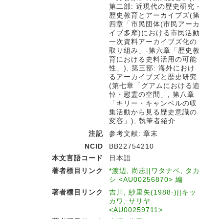
第二部: 近現代の歴史研究・
歴史教育とアーカイブズ(第
四章「市民団体(市民アーカ
イブ多摩)における市民活動
一次資料アーカイブズ化の
取り組み」-第六章「歴史教
育における史料活用の可能
性」), 第三部: 海外におけ
るアーカイブズと歴史研究
(第七章「グアムにおける追
悼・慰霊の空間」, 第八章
「キリー・キャンベルの収
集活動から見る歴史意識の
変容」), 執筆者紹介
注記
参考文献: 章末
NCID
BB22754210
本文言語コード
日本語
著者標目リンク
*渡辺, 尚志||ワタナベ, タカ
シ <AU00256870> 編
著者標目リンク
吉川, 紗里矢(1988-)||キッ
カワ, サリヤ
<AU00259711>