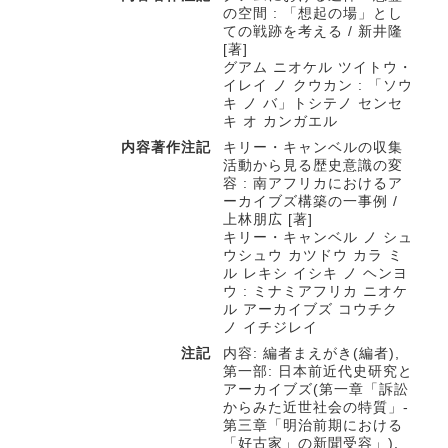
の空間 : 「想起の場」とし
ての戦跡を考える / 新井隆
[著]
グアム ニオケル ツイトウ・
イレイ ノ クウカン : 「ソウ
キ ノ バ」トシテノ センセ
キ オ カンガエル
内容著作注記
キリー・キャンベルの収集
活動から見る歴史意識の変
容 : 南アフリカにおけるア
ーカイブズ構築の一事例 /
上林朋広 [著]
キリー・キャンベル ノ シュ
ウシュウ カツドウ カラ ミ
ル レキシ イシキ ノ ヘンヨ
ウ : ミナミアフリカ ニオケ
ル アーカイブズ コウチク
ノ イチジレイ
注記
内容: 編者まえがき(編者),
第一部: 日本前近代史研究と
アーカイブズ(第一章「訴訟
からみた近世社会の特質」-
第三章「明治前期における
「好古家」の新聞受容」),