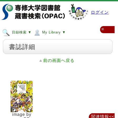
ログイン
≡
目録検索 ▼
My Library ▼
書誌詳細
前の画面へ戻る
image by
関連情報<<