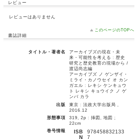
レビュー
レビューはありません
このページのTOPへ
書誌詳細
タイトル・著者名
アーカイブズの現在・未
来・可能性を考える : 歴史
研究と歴史教育の現場から /
渡辺尚志編
アーカイブズ ノ ゲンザイ・
ミライ・カノウセイ オ カン
ガエル : レキシ ケンキュウ
ト レキシ キョウイク ノ ゲ
ンバ カラ
出版
東京 : 法政大学出版局 ,
2016.12
形態事項
319, 2p : 挿図, 地図 ;
22cm
巻号情報
ISB
978458832133
N
7