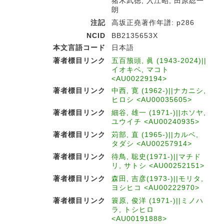
猪木武徳, 入江昭, 田原総一
朗
注記
高坂正堯著作年譜: p286
NCID
BB2135653X
本文言語コード
日本語
著者標目リンク
五百籏頭, 眞 (1943-2024)||
イオキベ, マコト
<AU00229194>
著者標目リンク
中西, 寛 (1962-)||ナカニシ,
ヒロシ <AU00035605>
著者標目リンク
細谷, 雄一 (1971-)||ホソヤ,
ユウイチ <AU00240935>
著者標目リンク
苅部, 直 (1965-)||カルベ,
タダシ <AU00257914>
著者標目リンク
待鳥, 聡史(1971-)||マチド
リ, サトシ <AU00252151>
著者標目リンク
森田, 吉彦(1973-)||モリタ,
ヨシヒコ <AU00222970>
著者標目リンク
簑原, 俊洋 (1971-)||ミノハ
ラ, トシヒロ
<AU00191888>