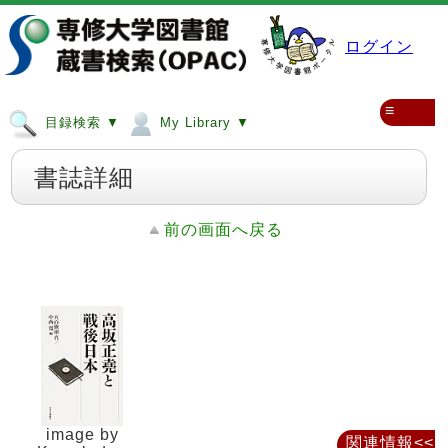
ログイン
≡
目録検索 ▼
My Library ▼
書誌詳細
前の画面へ戻る
image by
関連情報<<