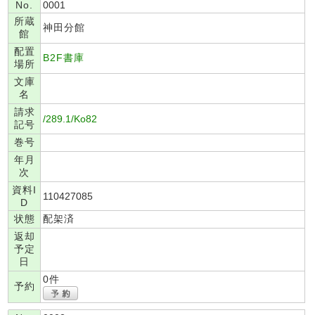
No.
0001
所蔵
神田分館
館
配置
B2F書庫
場所
文庫
名
請求
/289.1/Ko82
記号
巻号
年月
次
資料I
110427085
D
状態
配架済
返却
予定
日
0件
予約