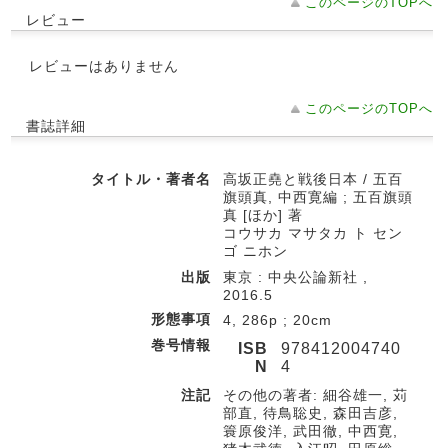
このページのTOPへ
レビュー
レビューはありません
このページのTOPへ
書誌詳細
タイトル・著者名
高坂正堯と戦後日本 / 五百
旗頭真, 中西寛編 ; 五百旗頭
真 [ほか] 著
コウサカ マサタカ ト セン
ゴ ニホン
出版
東京 : 中央公論新社 ,
2016.5
形態事項
4, 286p ; 20cm
巻号情報
ISB
978412004740
N
4
注記
その他の著者: 細谷雄一, 苅
部直, 待鳥聡史, 森田吉彦,
簑原俊洋, 武田徹, 中西寛,