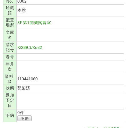
No.
0002
所蔵
本館
館
配置
3F第1開架閲覧室
場所
文庫
名
請求
K/289.1/Ko82
記号
巻号
年月
次
資料I
110441060
D
状態
配架済
返却
予定
日
0件
予約