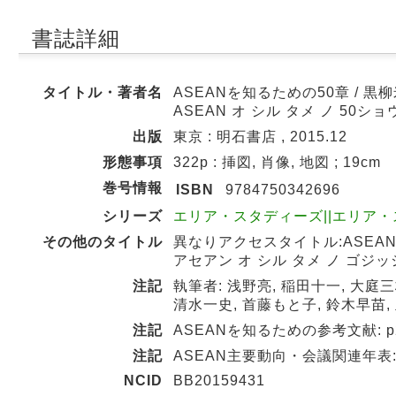
書誌詳細
タイトル・著者名
ASEANを知るための50章 / 黒
ASEAN オ シル タメ ノ 50ショ
出版
東京 : 明石書店 , 2015.12
形態事項
322p : 挿図, 肖像, 地図 ; 19cm
巻号情報
ISBN
9784750342696
シリーズ
エリア・スタディーズ||エリア・スタデ
その他のタイトル
異なりアクセスタイトル:ASEA
アセアン オ シル タメ ノ ゴジ
注記
執筆者: 浅野亮, 稲田十一, 大庭三
清水一史, 首藤もと子, 鈴木早苗, 
注記
ASEANを知るための参考文献: p2
注記
ASEAN主要動向・会議関連年表: p
NCID
BB20159431