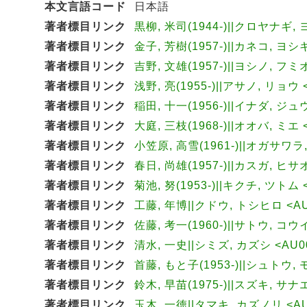
本文言語コード
日本語
著者標目リンク
黒柳, 米司(1944-)||クロヤナギ, 
著者標目リンク
金子, 芳樹(1957-)||カネコ, ヨシキ
著者標目リンク
吉野, 文雄(1957-)||ヨシノ, フミオ
著者標目リンク
浅野, 亮(1955-)||アサノ, リョウ 
著者標目リンク
稲田, 十一(1956-)||イナダ, ジュ
著者標目リンク
大庭, 三枝(1968-)||オオバ, ミエ 
著者標目リンク
小笠原, 高雪(1961-)||オガサワラ,
著者標目リンク
春日, 尚雄(1957-)||カスガ, ヒサオ
著者標目リンク
菊池, 努(1953-)||キクチ, ツトム 
著者標目リンク
工藤, 年博||クドウ, トシヒロ <AU
著者標目リンク
佐藤, 考一(1960-)||サトウ, コウイ
著者標目リンク
清水, 一史||シミズ, カズシ <AU00
著者標目リンク
首藤, もと子(1953-)||シュトウ, 
著者標目リンク
鈴木, 早苗(1975-)||スズキ, サナエ
著者標目リンク
玉木, 一徳||タマキ, カズノリ <AU