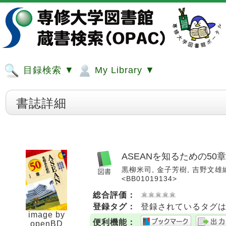
目録検索 ▼
My Library ▼
書誌詳細
ASEANを知るための50章
黒柳米司, 金子芳樹, 吉野文雄編著.
<BB01019134>
総合評価：
登録タグ：
登録されているタグ
image by
便利機能：
openBD