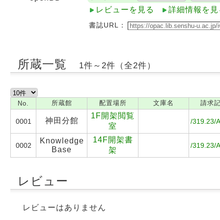
レビューを見る
詳細情報を見
書誌URL：
所蔵一覧
1件～2件（全2件）
所蔵館
配置場所
文庫名
請求
No.
1F開架閲覧
神田分館
0001
/319.23/
室
14F開架書
Knowledge
0002
/319.23/
Base
架
レビュー
レビューはありません