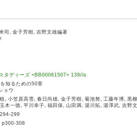
柳米司, 金子芳樹, 吉野文雄編著
ウ
ィーズ <BB00061507> 139//a
Nを知るための50章
ッショウ
枝, 小笠原高雪, 春日尚雄, 金子芳樹, 菊池努, 工藤年博, 黒
玉木一徳, 平川幸子, 福田保, 山田満, 湯川拓, 湯澤武, 吉野
94-299
300-308