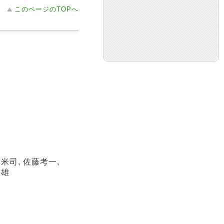
このページのTOPへ
柳米司, 佐藤考一,
文雄