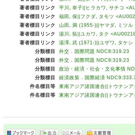
著者標目リンク
平川, 幸子||ヒラカワ, サチコ <AU
著者標目リンク
福田, 保||フクダ, タモツ <AU002
著者標目リンク
山田, 満 (1955-)||ヤマダ, ミツル 
著者標目リンク
湯川, 拓||ユカワ, タク <AU0021
著者標目リンク
湯澤, 武 (1971-)||ユザワ, タケシ 
分類標目
外交．国際問題 NDC8:319.23
分類標目
外交．国際問題 NDC9:319.23
分類標目
政治・経済・社会・文化事情 NDC9
分類標目
経済政策．国際経済 NDC9:333.
件名標目等
東南アジア諸国連合||トウナン
件名標目等
東南アジア諸国連合||トウナン