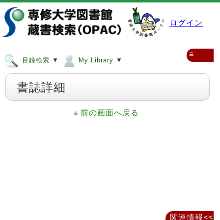
ログイン
≡
目録検索 ▼
My Library ▼
書誌詳細
前の画面へ戻る
関連情報<<