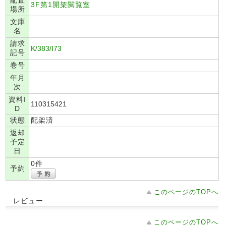
配置
3F第1開架閲覧室
場所
文庫
名
請求
K/383/I73
記号
巻号
年月
次
資料I
110315421
D
状態
配架済
返却
予定
日
0件
予約
このページのTOPへ
レビュー
このページのTOPへ