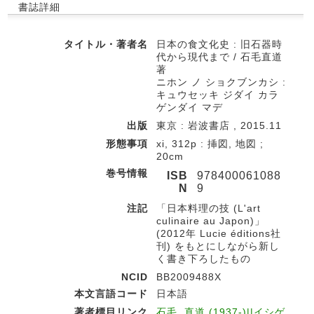
書誌詳細
タイトル・著者名
日本の食文化史 : 旧石器時
代から現代まで / 石毛直道
著
ニホン ノ ショクブンカシ :
キュウセッキ ジダイ カラ
ゲンダイ マデ
出版
東京 : 岩波書店 , 2015.11
形態事項
xi, 312p : 挿図, 地図 ;
20cm
巻号情報
ISB
978400061088
N
9
注記
「日本料理の技 (L'art
culinaire au Japon)」
(2012年 Lucie éditions社
刊) をもとにしながら新し
く書き下ろしたもの
NCID
BB2009488X
本文言語コード
日本語
著者標目リンク
石毛, 直道 (1937-)||イシゲ,