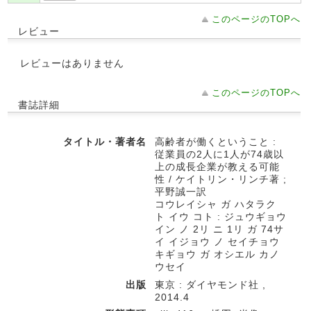
このページのTOPへ
レビュー
レビューはありません
このページのTOPへ
書誌詳細
タイトル・著者名
高齢者が働くということ :
従業員の2人に1人が74歳以
上の成長企業が教える可能
性 / ケイトリン・リンチ著 ;
平野誠一訳
コウレイシャ ガ ハタラク
ト イウ コト : ジュウギョウ
イン ノ 2リ ニ 1リ ガ 74サ
イ イジョウ ノ セイチョウ
キギョウ ガ オシエル カノ
ウセイ
出版
東京 : ダイヤモンド社 ,
2014.4