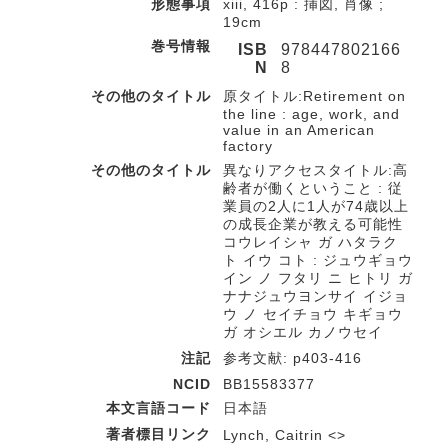
形態事項
xiii, 416p : 挿図, 肖像 ;
19cm
巻号情報
ISB
978447802166
N
8
その他のタイトル
原タイトル:Retirement on
the line : age, work, and
value in an American
factory
その他のタイトル
異なりアクセスタイトル:高
齢者が働くということ : 従
業員の2人に1人が74歳以上
の成長企業が教える可能性
コウレイシャ ガ ハタラク
ト イウ コト : ジュウギョウ
イン ノ フタリ ニ ヒトリ ガ
ナナジュウヨンサイ イジョ
ウ ノ セイチョウ キギョウ
ガ オシエル カノウセイ
注記
参考文献: p403-416
NCID
BB15583377
本文言語コード
日本語
著者標目リンク
Lynch, Caitrin <>