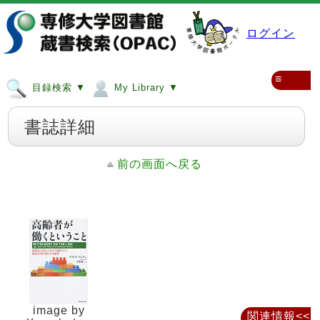
ログイン
≡
目録検索 ▼
My Library ▼
書誌詳細
前の画面へ戻る
image by
関連情報<<