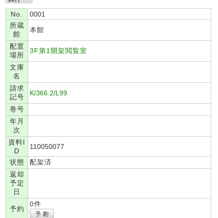
No.
0001
所蔵
本館
館
配置
3F第1開架閲覧室
場所
文庫
名
請求
K/366.2/L99
記号
巻号
年月
次
資料I
110050077
D
状態
配架済
返却
予定
日
0件
予約