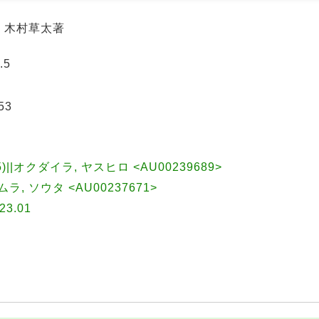
, 木村草太著
.5
53
15)||オクダイラ, ヤスヒロ <AU00239689>
キムラ, ソウタ <AU00237671>
3.01