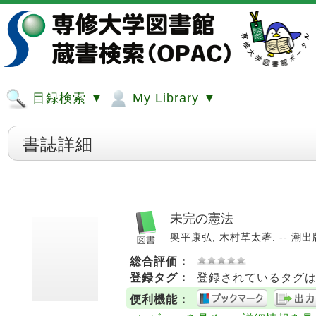
目録検索 ▼
My Library ▼
書誌詳細
未完の憲法
奥平康弘, 木村草太著. -- 潮出版社
総合評価：
登録タグ：
登録されているタグ
便利機能：