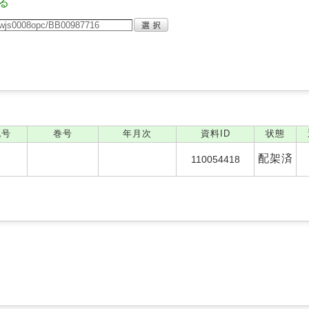
る
記号
巻号
年月次
資料ID
状態
配架済
110054418