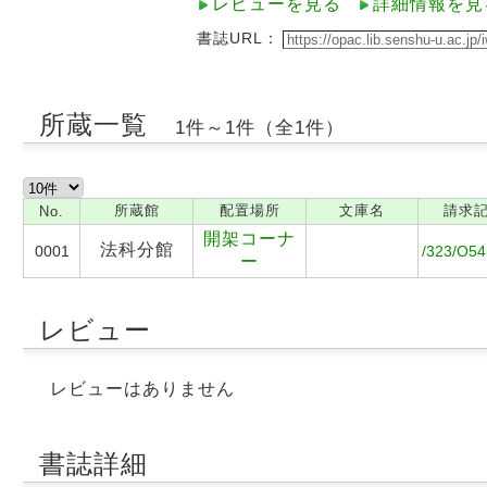
レビューを見る
詳細情報を見
書誌URL：
所蔵一覧
1件～1件（全1件）
所蔵館
配置場所
文庫名
請求
No.
開架コーナ
法科分館
0001
/323/O54
ー
レビュー
レビューはありません
書誌詳細