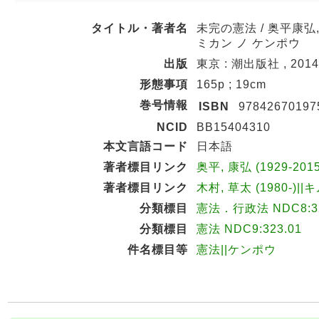
タイトル・著者名
未完の憲法 / 奥平康弘
ミカン ノ ケンポウ
出版
東京 : 潮出版社 , 2014
形態事項
165p ; 19cm
巻号情報
ISBN
97842670197
NCID
BB15404310
本文言語コード
日本語
著者標目リンク
奥平, 康弘 (1929-20
著者標目リンク
木村, 草太 (1980-)||
分類標目
憲法．行政法 NDC8:32
分類標目
憲法 NDC9:323.01
件名標目等
憲法||ケンポウ