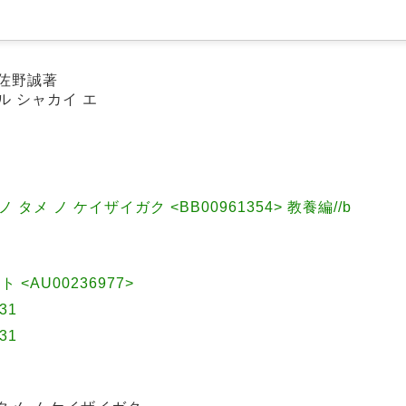
 佐野誠著
ル シャカイ エ
ノ タメ ノ ケイザイガク <BB00961354> 教養編//b
コト <AU00236977>
31
31