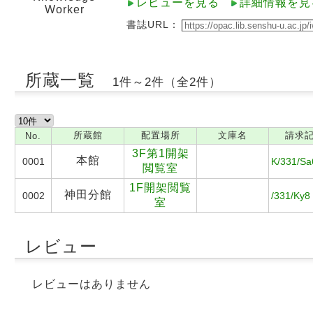
レビューを見る
詳細情報を見
Worker
書誌URL：
所蔵一覧
1件～2件（全2件）
所蔵館
配置場所
文庫名
請求
No.
3F第1開架
本館
0001
K/331/Sa
閲覧室
1F開架閲覧
神田分館
0002
/331/Ky8
室
レビュー
レビューはありません