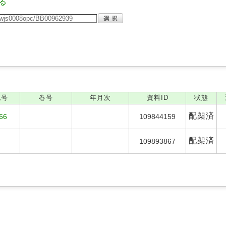
る
記号
巻号
年月次
資料ID
状態
配架済
66
109844159
配架済
109893867