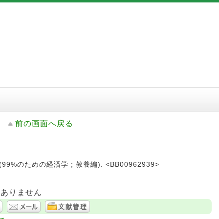
前の画面へ戻る
- (99%のための経済学 ; 教養編). <BB00962939>
はありません