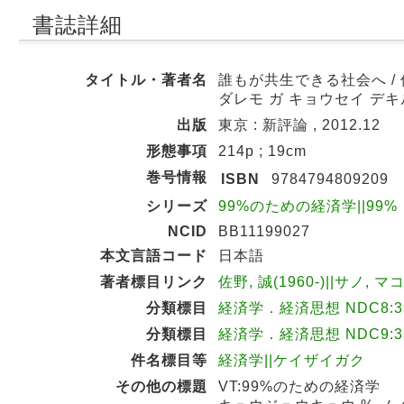
書誌詳細
タイトル・著者名
誰もが共生できる社会へ /
ダレモ ガ キョウセイ デキ
出版
東京 : 新評論 , 2012.12
形態事項
214p ; 19cm
巻号情報
ISBN
9784794809209
シリーズ
99%のための経済学||99% 
NCID
BB11199027
本文言語コード
日本語
著者標目リンク
佐野, 誠(1960-)||サノ, マ
分類標目
経済学．経済思想 NDC8:3
分類標目
経済学．経済思想 NDC9:3
件名標目等
経済学||ケイザイガク
その他の標題
VT:99%のための経済学