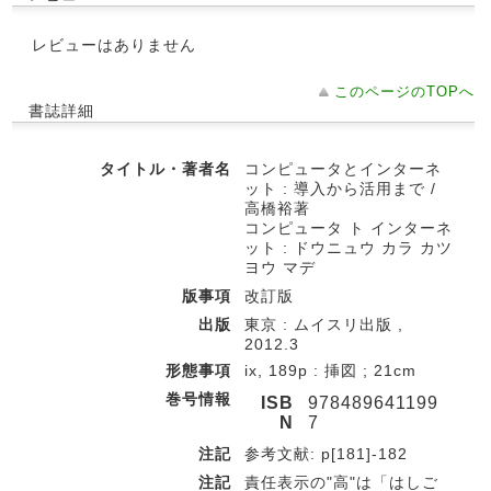
レビューはありません
このページのTOPへ
書誌詳細
タイトル・著者名
コンピュータとインターネ
ット : 導入から活用まで /
高橋裕著
コンピュータ ト インターネ
ット : ドウニュウ カラ カツ
ヨウ マデ
版事項
改訂版
出版
東京 : ムイスリ出版 ,
2012.3
形態事項
ix, 189p : 挿図 ; 21cm
巻号情報
ISB
978489641199
N
7
注記
参考文献: p[181]-182
注記
責任表示の"高"は「はしご