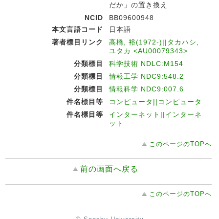
だか」の置き換え
NCID
BB09600948
本文言語コード
日本語
著者標目リンク
高橋, 裕(1972-)||タカハシ,
ユタカ <AU00079343>
分類標目
科学技術 NDLC:M154
分類標目
情報工学 NDC9:548.2
分類標目
情報科学 NDC9:007.6
件名標目等
コンピュータ||コンピュータ
件名標目等
インターネット||インターネ
ット
このページのTOPへ
前の画面へ戻る
このページのTOPへ