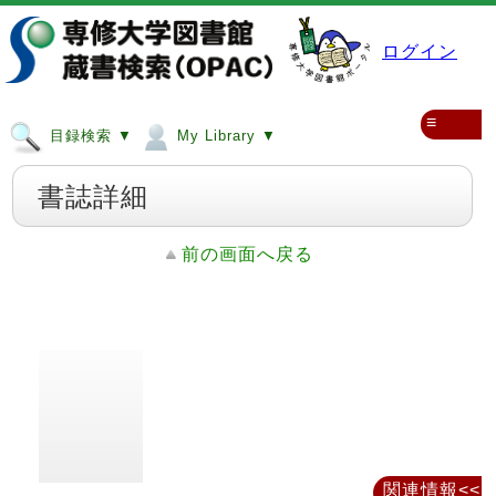
ログイン
≡
目録検索 ▼
My Library ▼
書誌詳細
前の画面へ戻る
関連情報<<