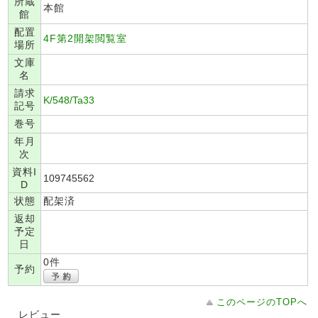
所蔵
本館
館
配置
4F第2開架閲覧室
場所
文庫
名
請求
K/548/Ta33
記号
巻号
年月
次
資料I
109745562
D
状態
配架済
返却
予定
日
0件
予約
このページのTOPへ
レビュー