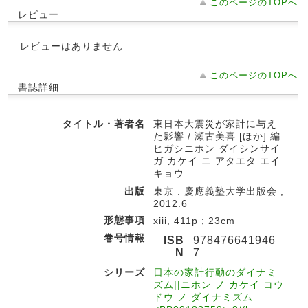
このページのTOPへ
レビュー
レビューはありません
このページのTOPへ
書誌詳細
タイトル・著者名
東日本大震災が家計に与え
た影響 / 瀬古美喜 [ほか] 編
ヒガシニホン ダイシンサイ
ガ カケイ ニ アタエタ エイ
キョウ
出版
東京 : 慶應義塾大学出版会 ,
2012.6
形態事項
xiii, 411p ; 23cm
巻号情報
ISB
978476641946
N
7
シリーズ
日本の家計行動のダイナミ
ズム||ニホン ノ カケイ コウ
ドウ ノ ダイナミズム