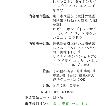
ヒガシニホン ダイシンサイ
ノ コウフクカン エノ エイ
キョウ
内容著作注記
東日本大震災と家計の地震
保険加入行動 / 石野卓也 [ほ
か著]
ヒガシニホン ダイシンサイ
ト カケイ ノ ジシン ホケン
カニュウ コウドウ
内容著作注記
最低賃金引上げの経済効果 :
パネルデータによる分析 /
樋口美雄 [ほか]著
サイテイ チンギン ヒキアゲ
ノ ケイザイ コウカ : パネル
データ ニヨル ブンセキ
注記
その他の編者: 照山博司, 山
本勲, 樋口美雄, 慶應-京大
連携グローバルCOE
注記
参考文献: 各章末
NCID
BB09499593
本文言語コード
日本語
著者標目リンク
瀬古, 美喜||セコ, ミキ