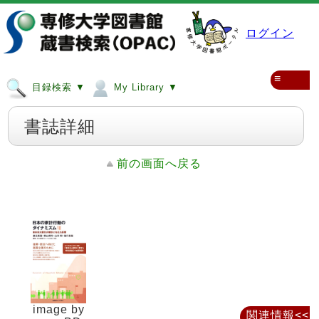
ログイン
≡
目録検索 ▼
My Library ▼
書誌詳細
前の画面へ戻る
image by
関連情報<<