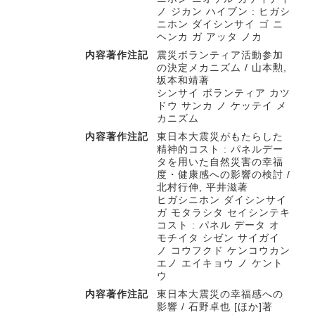
ノ ジカン ハイブン : ヒガシ
ニホン ダイシンサイ ゴ ニ
ヘンカ ガ アッタ ノカ
内容著作注記
震災ボランティア活動参加
の決定メカニズム / 山本勲,
坂本和靖著
シンサイ ボランティア カツ
ドウ サンカ ノ ケッテイ メ
カニズム
内容著作注記
東日本大震災がもたらした
精神的コスト : パネルデー
タを用いた自然災害の幸福
度・健康感への影響の検討 /
北村行伸, 平井滋著
ヒガシニホン ダイシンサイ
ガ モタラシタ セイシンテキ
コスト : パネル データ オ
モチイタ シゼン サイガイ
ノ コウフクド ケンコウカン
エノ エイキョウ ノ ケント
ウ
内容著作注記
東日本大震災の幸福感への
影響 / 石野卓也 [ほか]著