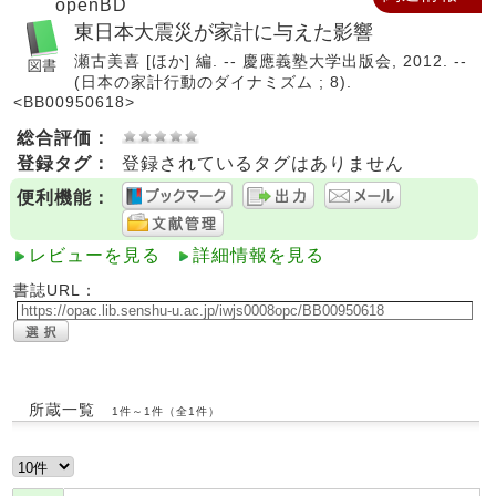
openBD
東日本大震災が家計に与えた影響
瀬古美喜 [ほか] 編. -- 慶應義塾大学出版会, 2012. --
(日本の家計行動のダイナミズム ; 8).
<BB00950618>
総合評価：
登録タグ：
登録されているタグはありません
便利機能：
レビューを見る
詳細情報を見る
書誌URL：
所蔵一覧
1件～1件（全1件）