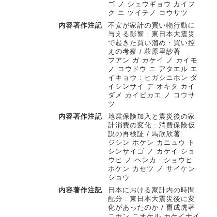
ゴ ノ シュウギョウ カイフ
ク ニ ツイテノ コウサツ
内容著作注記
不安が家計の買い物行動に
与える影響 : 東日本大震災
で起きた買い溜め・買い控
えの考察 / 萩原里紗著
フアン ガ カケイ ノ カイモ
ノ コウドウ ニ アタエル エ
イキョウ : ヒガシニホン ダ
イシンサイ デ オキタ カイ
ダメ カイビカエ ノ コウサ
ツ
内容著作注記
地震保険加入と震災後の家
計消費の変化 : 消費保険仮
説の再検証 / 馬欣欣著
ジシン ホケン カニュウ ト
シンサイゴ ノ カケイ ショ
ウヒ ノ ヘンカ : ショウヒ
ホケン カセツ ノ サイケン
ショウ
内容著作注記
日本における家計内の時間
配分 : 東日本大震災後に変
化があったのか / 曺成虎著
ニホン ニオケル カケイナイ