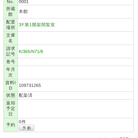
No.
0001
所蔵
本館
館
配置
3F第1開架閲覧室
場所
文庫
名
請求
K/365/N71/8
記号
巻号
年月
次
資料I
109731265
D
状態
配架済
返却
予定
日
0件
予約