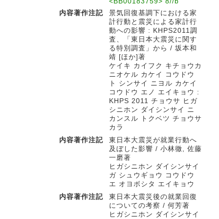
<BB00183759> 8//b
内容著作注記
景気回復基調下における家
計行動と震災による家計行
動への影響 : KHPS2011調
査、「東日本大震災に関す
る特別調査」から / 坂本和
靖 [ほか]著
ケイキ カイフク キチョウカ
ニオケル カケイ コウドウ
ト シンサイ ニヨル カケイ
コウドウ エノ エイキョウ :
KHPS 2011 チョウサ ヒガ
シニホン ダイシンサイ ニ
カンスル トクベツ チョウサ
カラ
内容著作注記
東日本大震災が就業行動へ
及ぼした影響 / 小林徹, 佐藤
一磨著
ヒガシニホン ダイシンサイ
ガ シュウギョウ コウドウ
エ オヨボシタ エイキョウ
内容著作注記
東日本大震災後の就業回復
についての考察 / 何芳著
ヒガシニホン ダイシンサイ