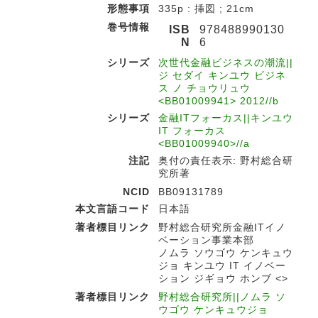
形態事項
335p : 挿図 ; 21cm
巻号情報
ISB
978488990130
N
6
シリーズ
次世代金融ビジネスの潮流||
ジ セダイ キンユウ ビジネ
ス ノ チョウリュウ
<BB01009941> 2012//b
シリーズ
金融ITフォーカス||キンユウ
IT フォーカス
<BB01009940>//a
注記
奥付の責任表示: 野村総合研
究所著
NCID
BB09131789
本文言語コード
日本語
著者標目リンク
野村総合研究所金融ITイノ
ベーション事業本部
ノムラ ソウゴウ ケンキュウ
ジョ キンユウ IT イノベー
ション ジギョウ ホンブ <>
著者標目リンク
野村総合研究所||ノムラ ソ
ウゴウ ケンキュウジョ