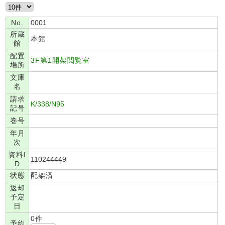
No.
0001
所蔵
本館
館
配置
3F第1開架閲覧室
場所
文庫
名
請求
K/338/N95
記号
巻号
年月
次
資料I
110244449
D
状態
配架済
返却
予定
日
0件
予約