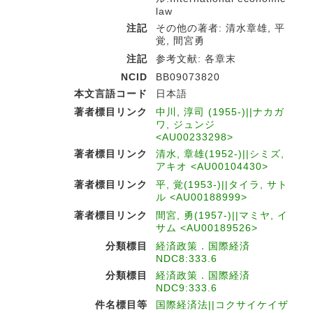
law
注記
その他の著者: 清水章雄, 平
覚, 間宮勇
注記
参考文献: 各章末
NCID
BB09073820
本文言語コード
日本語
著者標目リンク
中川, 淳司 (1955-)||ナカガ
ワ, ジュンジ
<AU00233298>
著者標目リンク
清水, 章雄(1952-)||シミズ,
アキオ <AU00104430>
著者標目リンク
平, 覚(1953-)||タイラ, サト
ル <AU00188999>
著者標目リンク
間宮, 勇(1957-)||マミヤ, イ
サム <AU00189526>
分類標目
経済政策．国際経済
NDC8:333.6
分類標目
経済政策．国際経済
NDC9:333.6
件名標目等
国際経済法||コクサイケイザ