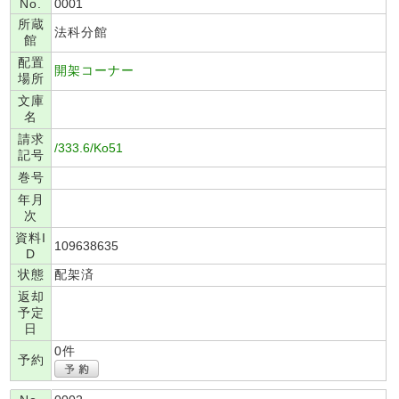
No.
0001
所蔵
法科分館
館
配置
開架コーナー
場所
文庫
名
請求
/333.6/Ko51
記号
巻号
年月
次
資料I
109638635
D
状態
配架済
返却
予定
日
0件
予約