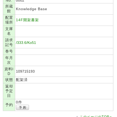
No.
0002
所蔵
Knowledge Base
館
配置
14F開架書架
場所
文庫
名
請求
/333.6/Ko51
記号
巻号
年月
次
資料I
109715193
D
状態
配架済
返却
予定
日
0件
予約
このページのTOPへ