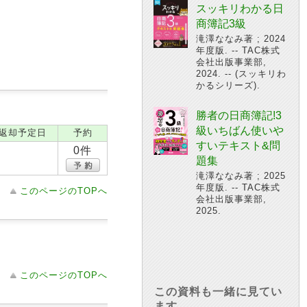
スッキリわかる日
商簿記3級
滝澤ななみ著 ; 2024
年度版. -- TAC株式
会社出版事業部,
2024. -- (スッキリわ
かるシリーズ).
勝者の日商簿記!3
級いちばん使いや
返却予定日
予約
すいテキスト&問
0件
題集
滝澤ななみ著 ; 2025
年度版. -- TAC株式
このページのTOPへ
会社出版事業部,
2025.
このページのTOPへ
この資料も一緒に見てい
ます