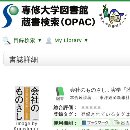
目録検索 ▼
My Library ▼
書誌詳細
会社のものさし : 実学
本合暁詩著. -- 東洋経済新報社, 2
総合評価：
登録タグ：
登録されているタグ
便利機能：
image by
Knowledge