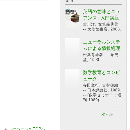
英語の意味とニュ
アンス : 入門講座
吉川洋, 友繁義典著.
-- 大修館書店, 2008.
ニューラルシステ
ムによる情報処理
松葉育雄著. -- 昭晃
堂, 1993.
数学教育とコンピ
ュータ
寺田文行, 吉村啓編.
-- 日本評論社, 1989.
-- (数学セミナー ; 増
刊 1989).
次へ
このページのTOPへ