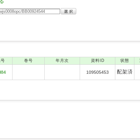
る
記号
巻号
年月次
資料ID
状態
配架済
H84
109505453