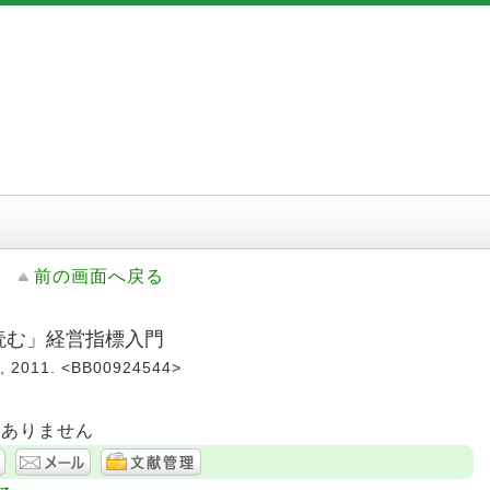
前の画面へ戻る
「読む」経営指標入門
011. <BB00924544>
はありません