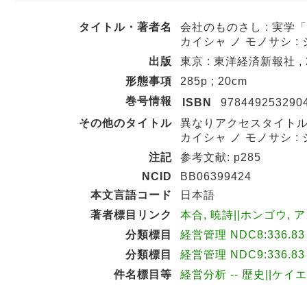
タイトル・著者名
会社のものさし : 実学
カイシャ ノ モノサシ :
出版
東京 : 東洋経済新報社 , 2
形態事項
285p ; 20cm
巻号情報
ISBN
978449253290
その他のタイトル
異なりアクセスタイトル
カイシャ ノ モノサシ :
注記
参考文献: p285
NCID
BB06399424
本文言語コード
日本語
著者標目リンク
本合, 暁詩||ホンゴウ, ア
分類標目
経営管理 NDC8:336.83
分類標目
経営管理 NDC9:336.83
件名標目等
経営分析 -- 歴史||ケイ