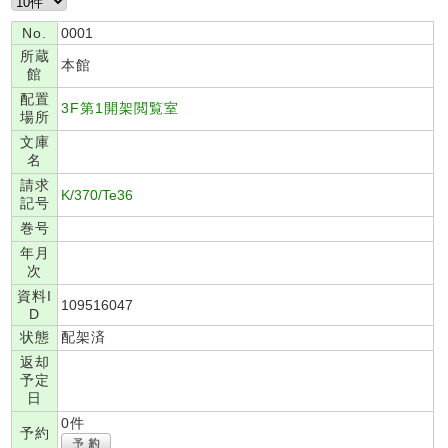
No.
0001
所蔵
本館
館
配置
3F第1開架閲覧室
場所
文庫
名
請求
K/370/Te36
記号
巻号
年月
次
資料I
109516047
D
状態
配架済
返却
予定
日
0件
予約