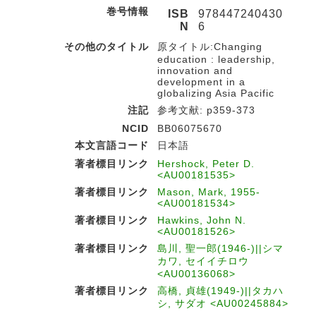
巻号情報
ISB
978447240430
N
6
その他のタイトル
原タイトル:Changing
education : leadership,
innovation and
development in a
globalizing Asia Pacific
注記
参考文献: p359-373
NCID
BB06075670
本文言語コード
日本語
著者標目リンク
Hershock, Peter D.
<AU00181535>
著者標目リンク
Mason, Mark, 1955-
<AU00181534>
著者標目リンク
Hawkins, John N.
<AU00181526>
著者標目リンク
島川, 聖一郎(1946-)||シマ
カワ, セイイチロウ
<AU00136068>
著者標目リンク
高橋, 貞雄(1949-)||タカハ
シ, サダオ <AU00245884>