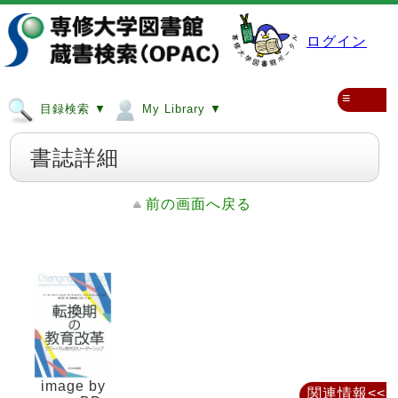
ログイン
≡
目録検索 ▼
My Library ▼
書誌詳細
前の画面へ戻る
image by
関連情報<<