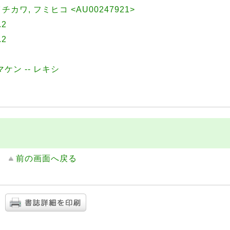
|イチカワ, フミヒコ <AU00247921>
.2
.2
マケン -- レキシ
前の画面へ戻る