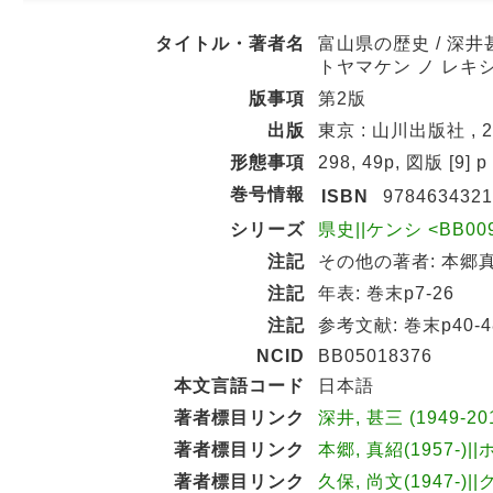
タイトル・著者名
富山県の歴史 / 深井甚
トヤマケン ノ レキ
版事項
第2版
出版
東京 : 山川出版社 , 2
形態事項
298, 49p, 図版 [9] 
巻号情報
ISBN
9784634321
シリーズ
県史||ケンシ <BB0098
注記
その他の著者: 本郷真
注記
年表: 巻末p7-26
注記
参考文献: 巻末p40-4
NCID
BB05018376
本文言語コード
日本語
著者標目リンク
深井, 甚三 (1949-2
著者標目リンク
本郷, 真紹(1957-)|
著者標目リンク
久保, 尚文(1947-)|