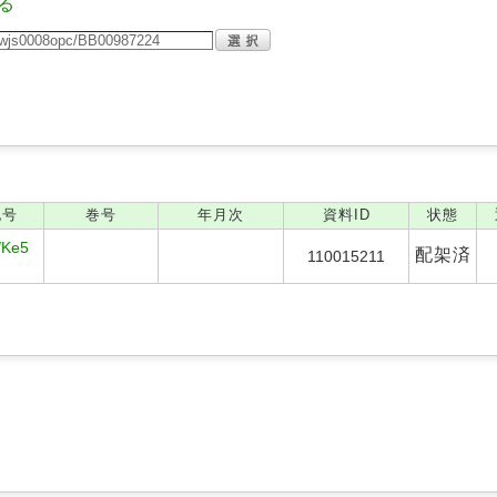
る
記号
巻号
年月次
資料ID
状態
/Ke5
配架済
110015211