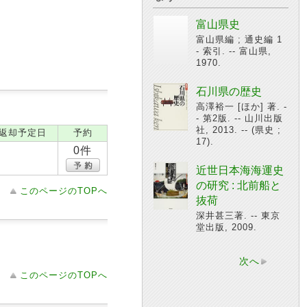
富山県史
富山県編 ; 通史編 1
- 索引. -- 富山県,
1970.
石川県の歴史
高澤裕一 [ほか] 著. -
- 第2版. -- 山川出版
社, 2013. -- (県史 ;
返却予定日
予約
17).
0件
近世日本海海運史
の研究 : 北前船と
このページのTOPへ
抜荷
深井甚三著. -- 東京
堂出版, 2009.
次へ
このページのTOPへ