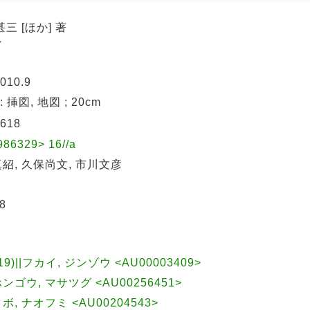
三 [ほか] 著
シ
010.9
p : 挿図, 地図 ; 20cm
618
6329> 16//a
紹, 久保尚文, 市川文彦
8
019)||フカイ, ジンゾウ <AU00003409>
|ホンゴウ, マサツグ <AU00256451>
|クボ, ナオフミ <AU00204543>