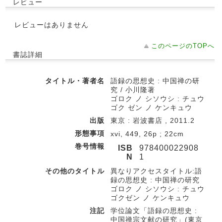
レビュー
レビューはありません
このページのTOPへ
書誌詳細
タイトル・著者名
語録の思想史 : 中国禅の研
究 / 小川隆著
ゴロク ノ シソウシ : チュウ
ゴク ゼン ノ ケンキュウ
出版
東京 : 岩波書店 , 2011.2
形態事項
xvi, 449, 26p ; 22cm
巻号情報
ISB
978400022908
N
1
その他のタイトル
異なりアクセスタイトル:語
録の思想史 : 中国禅の研究
ゴロク ノ シソウシ : チュウ
ゴクゼン ノ ケンキュウ
注記
学位論文「語録の思想史 :
中国禅宗文献の研究」(東京