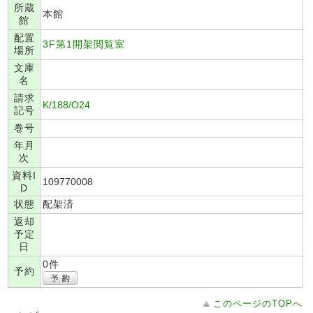
所蔵
本館
館
配置
3F第1開架閲覧室
場所
文庫
名
請求
K/188/O24
記号
巻号
年月
次
資料I
109770008
D
状態
配架済
返却
予定
日
0件
予約
このページのTOPへ