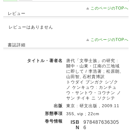
このページのTOPへ
レビュー
レビューはありません
このページのTOPへ
書誌詳細
タイトル・著者名
唐代「文學士族」の研究 :
關中・山東・江南の三地域
に即して / 李浩著 ; 松原朗,
山田智, 石村貴博訳
トウダイ ブンガク シゾク
ノ ケンキュウ : カンチュ
ウ・サントウ・コウナン ノ
サン チイキ ニ ソクシテ
出版
東京 : 研文出版 , 2009.11
形態事項
355, vip ; 22cm
巻号情報
ISB
978487636305
N
6