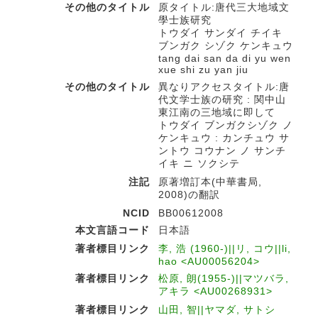
その他のタイトル
原タイトル:唐代三大地域文
學士族研究
トウダイ サンダイ チイキ
ブンガク シゾク ケンキュウ
tang dai san da di yu wen
xue shi zu yan jiu
その他のタイトル
異なりアクセスタイトル:唐
代文学士族の研究 : 関中山
東江南の三地域に即して
トウダイ ブンガクシゾク ノ
ケンキュウ : カンチュウ サ
ントウ コウナン ノ サンチ
イキ ニ ソクシテ
注記
原著増訂本(中華書局,
2008)の翻訳
NCID
BB00612008
本文言語コード
日本語
著者標目リンク
李, 浩 (1960-)||リ, コウ||li,
hao <AU00056204>
著者標目リンク
松原, 朗(1955-)||マツバラ,
アキラ <AU00268931>
著者標目リンク
山田, 智||ヤマダ, サトシ