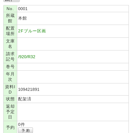
No.
0001
所蔵
本館
館
配置
2Fブルー区画
場所
文庫
名
請求
/920/R32
記号
巻号
年月
次
資料I
109421891
D
状態
配架済
返却
予定
日
0件
予約