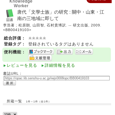
Knowledge
Worker
唐代「文學士族」の研究 : 關中・山東・江
南の三地域に即して
李浩著 ; 松原朗, 山田智, 石村貴博訳. -- 研文出版, 2009.
<BB00419103>
総合評価：
登録タグ：
登録されているタグはありません
便利機能：
レビューを見る
詳細情報を見る
書誌URL：
所蔵一覧
1件～1件（全1件）