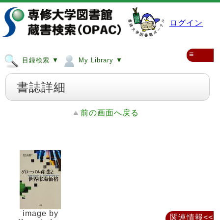
ログイン
≡
目録検索 ▼
My Library ▼
書誌詳細
前の画面へ戻る
image by
関連情報<<