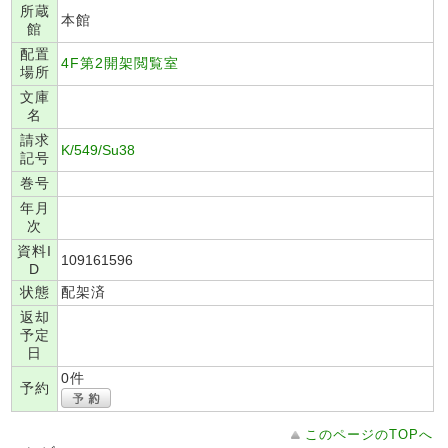
所蔵
本館
館
配置
4F第2開架閲覧室
場所
文庫
名
請求
K/549/Su38
記号
巻号
年月
次
資料I
109161596
D
状態
配架済
返却
予定
日
0件
予約
このページのTOPへ