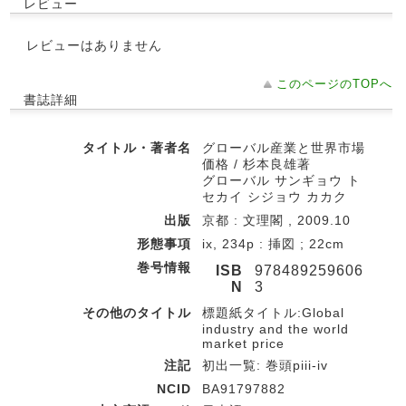
レビュー
レビューはありません
このページのTOPへ
書誌詳細
タイトル・著者名
グローバル産業と世界市場
価格 / 杉本良雄著
グローバル サンギョウ ト
セカイ シジョウ カカク
出版
京都 : 文理閣 , 2009.10
形態事項
ix, 234p : 挿図 ; 22cm
巻号情報
ISB
978489259606
N
3
その他のタイトル
標題紙タイトル:Global
industry and the world
market price
注記
初出一覧: 巻頭piii-iv
NCID
BA91797882